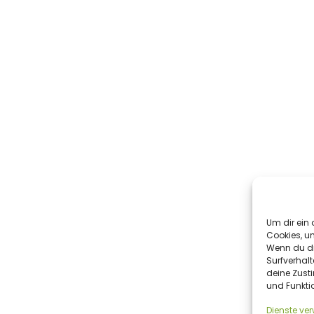
Um dir ein 
Cookies, u
Wenn du di
Surfverhalt
deine Zust
und Funkti
Dienste ve