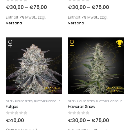
0
out of 5
0
out of 5
€
30,00
–
€
75,00
€
30,00
–
€
75,00
Enthält 7% MwSt., zzgl.
Enthält 7% MwSt., zzgl.
Versand
Versand
GREEN HOUSE SEEDS
,
PHOTOPERIODISCHE SORTEN
GREEN HOUSE SEEDS
,
PHOTOPERIODISCHE SORTEN
Fullgas
Hawaiian Snow
0
out of 5
0
out of 5
€
40,00
€
30,00
–
€
75,00