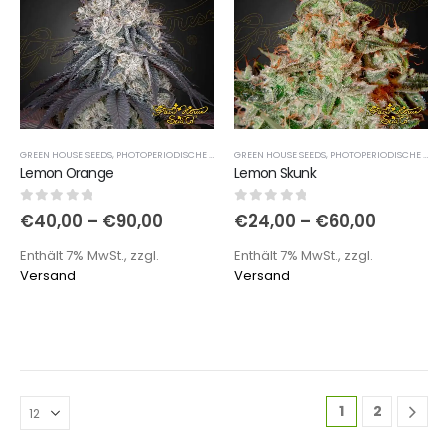
GREEN HOUSE SEEDS
,
PHOTOPERIODISCHE SORTEN
GREEN HOUSE SEEDS
,
PHOTOPERIODISCHE SORTEN
Lemon Orange
Lemon Skunk
0
out of 5
0
out of 5
€
40,00
–
€
90,00
€
24,00
–
€
60,00
Enthält 7% MwSt., zzgl.
Enthält 7% MwSt., zzgl.
Versand
Versand
1
2