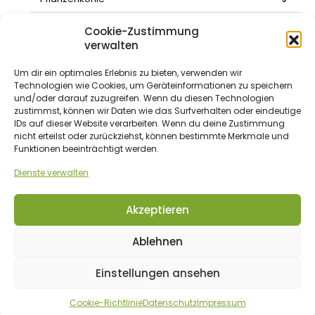
Living Soil Mineralien & Co Basic Mischungen
2
Cookie-Zustimmung
verwalten
Zubehör
52
Um dir ein optimales Erlebnis zu bieten, verwenden wir
Nützlinge
8
Technologien wie Cookies, um Geräteinformationen zu speichern
und/oder darauf zuzugreifen. Wenn du diesen Technologien
Ernte / Trocknung / Verarbeitung
5
zustimmst, können wir Daten wie das Surfverhalten oder eindeutige
IDs auf dieser Website verarbeiten. Wenn du deine Zustimmung
Blumen-/Pflanztöpfe
15
nicht erteilst oder zurückziehst, können bestimmte Merkmale und
Funktionen beeinträchtigt werden.
Dosierung
5
Dienste verwalten
Belüftungstechnik
18
Pflanzenzelte
1
Akzeptieren
Ablehnen
Einstellungen ansehen
KUNDENINFORMATIONEN
Cookie-Richtlinie
Datenschutz
Impressum