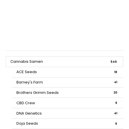
Cannabis Samen
546
ACE Seeds
18
Barney's Farm
41
Brothers Grimm Seeds
20
CBD Crew
9
DNA Genetics
41
Doja Seeds
6