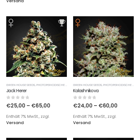
Versand
GREEN HOUSE SEEDS
,
PHOTOPERIODISCHE SORTEN
GREEN HOUSE SEEDS
,
PHOTOPERIODISCHE SORTEN
Jack Herer
Kalashnikova
0
out of 5
0
out of 5
€
25,00
–
€
65,00
€
24,00
–
€
60,00
Enthält 7% MwSt., zzgl.
Enthält 7% MwSt., zzgl.
Versand
Versand