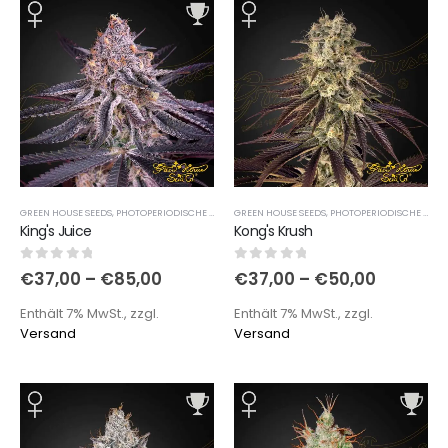
GREEN HOUSE SEEDS
,
PHOTOPERIODISCHE SORTEN
GREEN HOUSE SEEDS
,
PHOTOPERIODISCHE SORTEN
King's Juice
Kong's Krush
0
out of 5
0
out of 5
€
37,00
–
€
85,00
€
37,00
–
€
50,00
Enthält 7% MwSt., zzgl.
Enthält 7% MwSt., zzgl.
Versand
Versand