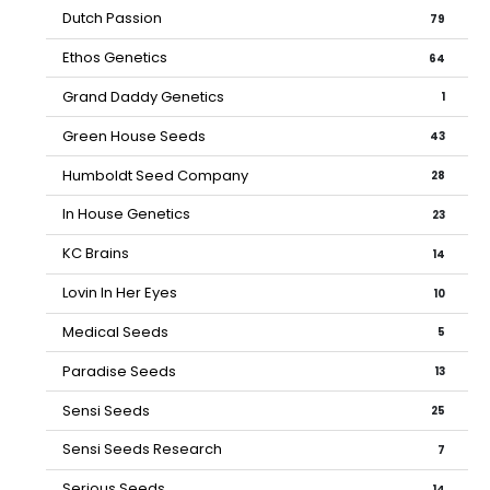
Dutch Passion
79
Ethos Genetics
64
Grand Daddy Genetics
1
Green House Seeds
43
Humboldt Seed Company
28
In House Genetics
23
KC Brains
14
Lovin In Her Eyes
10
Medical Seeds
5
Paradise Seeds
13
Sensi Seeds
25
Sensi Seeds Research
7
Serious Seeds
14