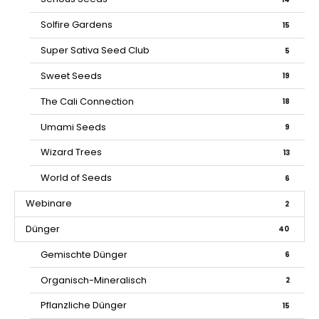
Solfire Gardens
15
Super Sativa Seed Club
5
Sweet Seeds
19
The Cali Connection
18
Umami Seeds
9
Wizard Trees
13
World of Seeds
6
Webinare
2
Dünger
40
Gemischte Dünger
6
Organisch-Mineralisch
2
Pflanzliche Dünger
15