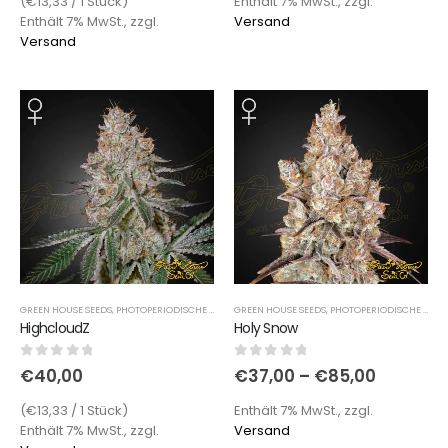
(€13,33 / 1 Stück)
Enthält 7% MwSt., zzgl.
Enthält 7% MwSt., zzgl.
Versand
Versand
GREEN HOUSE SEEDS
,
PHOTOPERIODISCHE SORTEN
GREEN HOUSE SEEDS
,
PHOTOPERIODISCHE SORTEN
HighcloudZ
Holy Snow
0
out of 5
0
out of 5
€
40,00
€
37,00
–
€
85,00
(€13,33 / 1 Stück)
Enthält 7% MwSt., zzgl.
Enthält 7% MwSt., zzgl.
Versand