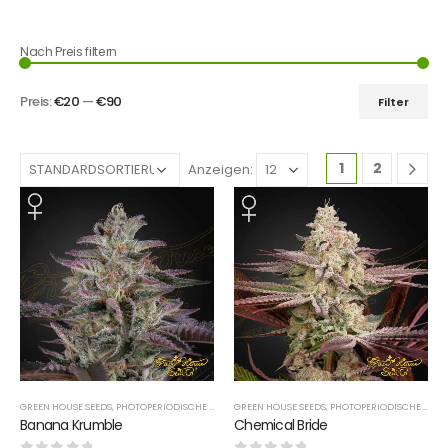
Nach Preis filtern
Preis:
€20
—
€90
Filter
1
2
Anzeigen:
GREEN HOUSE SEEDS
,
PHOTOPERIODISCHE SORTEN
GREEN HOUSE SEEDS
,
PHOTOPERIODISCHE SORTEN
Banana Krumble
Chemical Bride