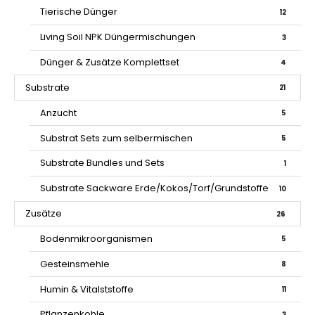
Tierische Dünger
12
Living Soil NPK Düngermischungen
3
Dünger & Zusätze Komplettset
4
Substrate
21
Anzucht
5
Substrat Sets zum selbermischen
5
Substrate Bundles und Sets
1
Substrate Sackware Erde/Kokos/Torf/Grundstoffe
10
Zusätze
26
Bodenmikroorganismen
5
Gesteinsmehle
8
Humin & Vitalststoffe
11
Pflanzenkohle
3