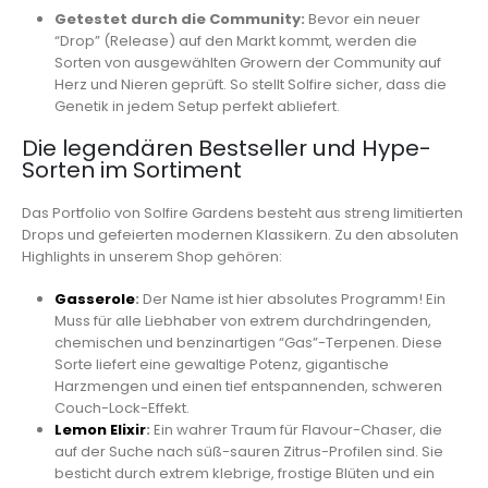
Getestet durch die Community:
Bevor ein neuer
“Drop” (Release) auf den Markt kommt, werden die
Sorten von ausgewählten Growern der Community auf
Herz und Nieren geprüft. So stellt Solfire sicher, dass die
Genetik in jedem Setup perfekt abliefert.
Die legendären Bestseller und Hype-
Sorten im Sortiment
Das Portfolio von Solfire Gardens besteht aus streng limitierten
Drops und gefeierten modernen Klassikern. Zu den absoluten
Highlights in unserem Shop gehören:
Gasserole
:
Der Name ist hier absolutes Programm! Ein
Muss für alle Liebhaber von extrem durchdringenden,
chemischen und benzinartigen “Gas”-Terpenen. Diese
Sorte liefert eine gewaltige Potenz, gigantische
Harzmengen und einen tief entspannenden, schweren
Couch-Lock-Effekt.
Lemon Elixir
:
Ein wahrer Traum für Flavour-Chaser, die
auf der Suche nach süß-sauren Zitrus-Profilen sind. Sie
besticht durch extrem klebrige, frostige Blüten und ein