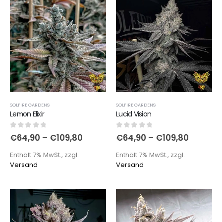
SOLFIRE GARDENS
SOLFIRE GARDENS
Lemon Elixir
Lucid Vision
0
out of 5
0
out of 5
€
64,90
–
€
109,80
€
64,90
–
€
109,80
Enthält 7% MwSt., zzgl.
Enthält 7% MwSt., zzgl.
Versand
Versand