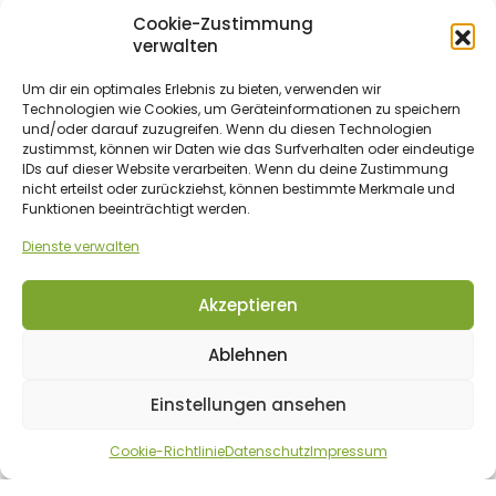
Substrate
22
Cookie-Zustimmung
verwalten
Anzucht
5
Substrat Sets zum selbermischen
Um dir ein optimales Erlebnis zu bieten, verwenden wir
6
Technologien wie Cookies, um Geräteinformationen zu speichern
Substrate Bundles und Sets
und/oder darauf zuzugreifen. Wenn du diesen Technologien
1
zustimmst, können wir Daten wie das Surfverhalten oder eindeutige
Substrate Sackware Erde/Kokos/Torf/Grundstoffe
IDs auf dieser Website verarbeiten. Wenn du deine Zustimmung
10
nicht erteilst oder zurückziehst, können bestimmte Merkmale und
Zusätze
Funktionen beeinträchtigt werden.
26
Bodenmikroorganismen
Dienste verwalten
5
Gesteinsmehle
8
Akzeptieren
Humin & Vitalststoffe
11
Ablehnen
Pflanzenkohle
3
Einstellungen ansehen
Living Soil Mineralien & Co Basic Mischungen
2
Zubehör
52
Cookie-Richtlinie
Datenschutz
Impressum
Nützlinge
8