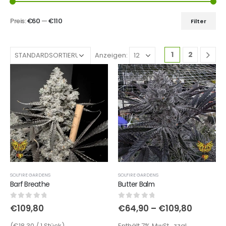
Preis:
€60
—
€110
Filter
1
2
Anzeigen:
SOLFIRE GARDENS
SOLFIRE GARDENS
Barf Breathe
Butter Balm
0
out of 5
0
out of 5
€
109,80
€
64,90
–
€
109,80
(€18,30 / 1 Stück)
Enthält 7% MwSt., zzgl.