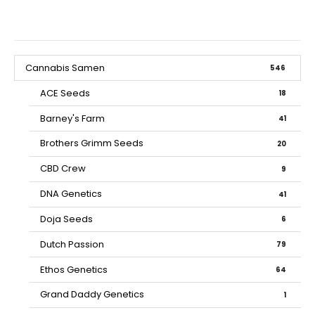
Cannabis Samen
546
ACE Seeds
18
Barney's Farm
41
Brothers Grimm Seeds
20
CBD Crew
9
DNA Genetics
41
Doja Seeds
6
Dutch Passion
79
Ethos Genetics
64
Grand Daddy Genetics
1