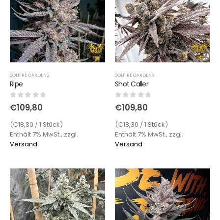
SOLFIRE GARDENS
SOLFIRE GARDENS
Ripe
Shot Caller
0
out of 5
0
out of 5
€
109,80
€
109,80
(€18,30 / 1 Stück)
(€18,30 / 1 Stück)
Enthält 7% MwSt., zzgl.
Enthält 7% MwSt., zzgl.
Versand
Versand