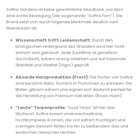
Solfire Gardens ist keine gewöhnliche Seedbank, sondern
eine echte Bewegung (die sogenannte “Solfire Fam”). Die
Brand setzt sich durch folgende Merkmale deutlich vom
Mainstream ab:
Wissenschaft trifft Leidenschaft:
Durch den
biologischen Hintergrund des Gründers wird hier nicht
einfach wild gekreuzt. Jede Zuchtlinie ist genetisch
durchdacht, extrem streng selektiert und auf maximale
Stabilität und Vitalität (Vigor) geprüft.
Absurde Harzproduktion (Frost):
Die Sorten von Solfire
sind berühmt dafür, förmlich in Trichomen zu ertrinken. Die
Blüten glitzern extrem und eignen sich dadurch perfekt für
die Herstellung von Premium-Extrakten (Rosin, Hash).
“Laute” Terpenprofile:
“Loud Terps” ist hier das
Stichwort. Solfire kreiert unverwechselbare,
hochkomplexe Aromen, die von extrem fruchtigen und
cremigen Dessert-Noten bis hin zu beißendem Gas und
exotischen Gewürzen reichen.