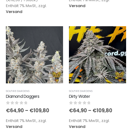
Enthält 7% MwSt., zzgl.
Versand
Versand
SOLFIRE GARDENS
SOLFIRE GARDENS
Diamond Daggers
Dirty Water
0
out of 5
0
out of 5
€
64,90
–
€
109,80
€
64,90
–
€
109,80
Enthält 7% MwSt., zzgl.
Enthält 7% MwSt., zzgl.
Versand
Versand