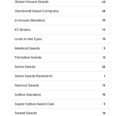
Green House Seeds
43
Humboldt Seed Company
28
In House Genetics
23
KC Brains
14
Lovin In Her Eyes
10
Medical Seeds
5
Paradise Seeds
13
Sensi Seeds
25
Sensi Seeds Research
7
Serious Seeds
14
Solfire Gardens
15
Super Sativa Seed Club
5
Sweet Seeds
19