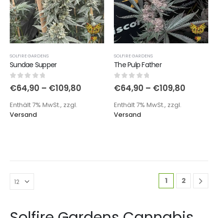
SOLFIRE GARDENS
SOLFIRE GARDENS
Sundae Supper
The Pulp Father
0
out of 5
0
out of 5
€
64,90
–
€
109,80
€
64,90
–
€
109,80
Enthält 7% MwSt., zzgl.
Enthält 7% MwSt., zzgl.
Versand
Versand
1
2
Solfire Gardens Cannabis