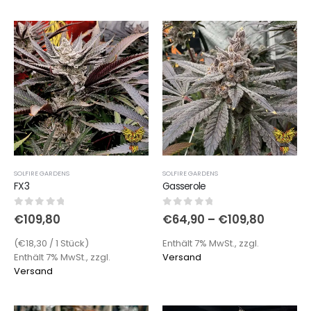
SOLFIRE GARDENS
SOLFIRE GARDENS
FX3
Gasserole
0
out of 5
0
out of 5
€
109,80
€
64,90
–
€
109,80
(€18,30 / 1 Stück)
Enthält 7% MwSt., zzgl.
Enthält 7% MwSt., zzgl.
Versand
Versand