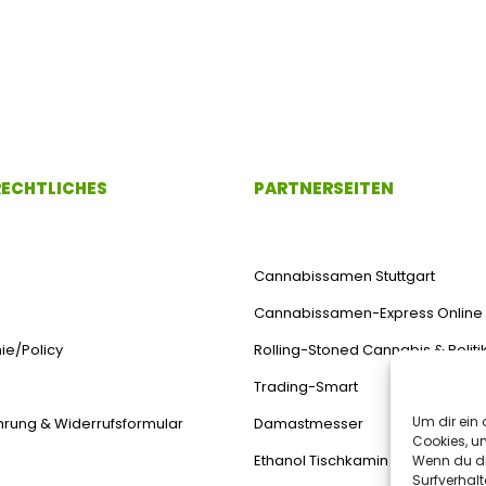
 RECHTLICHES
PARTNERSEITEN
Cannabissamen Stuttgart
Cannabissamen-Express Online
ie/Policy
Rolling-Stoned Cannabis & Politi
Trading-Smart
Um dir ein 
hrung & Widerrufsformular
Damastmesser
Cookies, u
Ethanol Tischkamin
Wenn du di
Surfverhalt