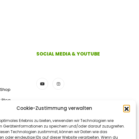
SOCIAL MEDIA & YOUTUBE
 Shop
k Blog
Cookie-Zustimmung verwalten
ZAHLUNGSMETHODEN
optimales Erlebnis zu bieten, verwenden wir Technologien wie
m Geräteinformationen zu speichern und/oder darauf zuzugreifen.
esen Technologien zustimmst, können wir Daten wie das
en oder eindeutige IDs auf dieser Website verarbeiten. Wenn du
Vorkasse/Überweisung