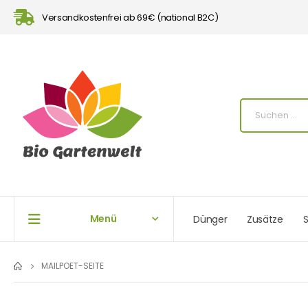
Versandkostenfrei ab 69€ (national B2C)
Menü
Dünger
Zusätze
S
MAILPOET-SEITE