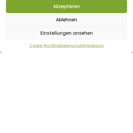
Akzeptieren
AGB
Datenschutz
Ablehnen
Cookie-Richtlinie/Policy
Einstellungen ansehen
Impressum
Cookie-Richtlinie
Datenschutz
Impressum
Widerrufsbelehrung & Widerrufsformular
PARTNERSEITEN
Cannabissamen Stuttgart
Cannabissamen-Express Online Shop
Rolling-Stoned Cannabis & Politik Blog
Trading-Smart