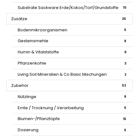
Substrate Sackware Erde/Kokos/Torf/Grundstoffe
10
Zusätze
26
Bodenmikroorganismen
5
Gesteinsmehle
8
Humin & Vitalststoffe
11
Pflanzenkohle
3
Living Soil Mineralien & Co Basic Mischungen
2
Zubehör
52
Nützlinge
8
Ernte / Trocknung / Verarbeitung
5
Blumen-/Pflanztöpfe
15
Dosierung
5