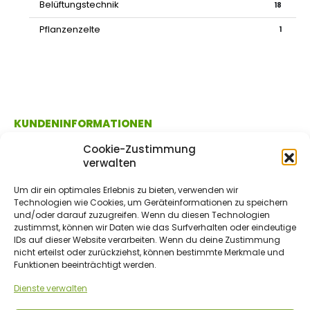
Belüftungstechnik
18
Pflanzenzelte
1
KUNDENINFORMATIONEN
Cookie-Zustimmung
verwalten
FAQs / Produktinfos / Ratgeber
Um dir ein optimales Erlebnis zu bieten, verwenden wir
Versand & Zahlungsinformationen
Technologien wie Cookies, um Geräteinformationen zu speichern
und/oder darauf zuzugreifen. Wenn du diesen Technologien
Kundenkonto
zustimmst, können wir Daten wie das Surfverhalten oder eindeutige
IDs auf dieser Website verarbeiten. Wenn du deine Zustimmung
nicht erteilst oder zurückziehst, können bestimmte Merkmale und
Funktionen beeinträchtigt werden.
ÜBER UNS / RECHTLICHES
Dienste verwalten