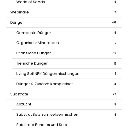
World of Seeds
6
Webinare
2
Dünger
40
Gemischte Dünger
6
Organisch-Mineralisch
2
Pflanzliche Dünger
15
Tierische Dünger
12
Living Soil NPK Düngermischungen
3
Dünger & Zusätze Komplettset
4
Substrate
22
Anzucht
5
Substrat Sets zum selbermischen
6
Substrate Bundles und Sets
1