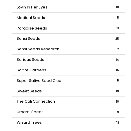
Lovin In Her Eyes
10
Medical Seeds
5
Paradise Seeds
13
Sensi Seeds
25
Sensi Seeds Research
7
Serious Seeds
14
Solfire Gardens
15
Super Sativa Seed Club
5
Sweet Seeds
19
The Cali Connection
18
Umami Seeds
9
Wizard Trees
13