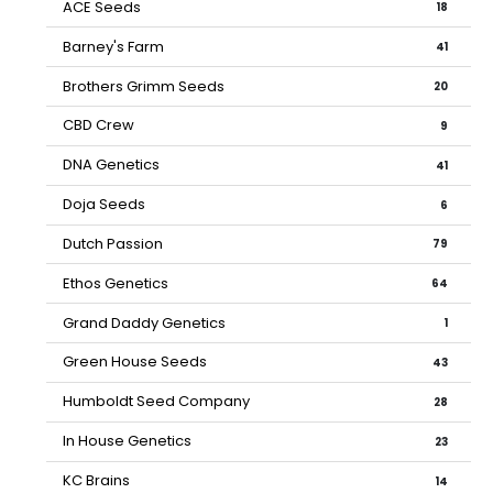
ACE Seeds
18
Barney's Farm
41
Brothers Grimm Seeds
20
CBD Crew
9
DNA Genetics
41
Doja Seeds
6
Dutch Passion
79
Ethos Genetics
64
Grand Daddy Genetics
1
Green House Seeds
43
Humboldt Seed Company
28
In House Genetics
23
KC Brains
14