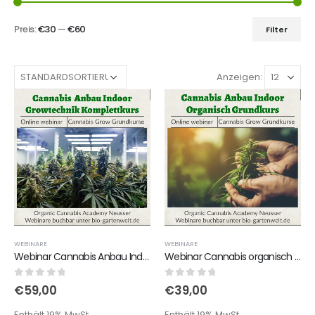
Preis:
€30
—
€60
Filter
Anzeigen:
WEBINARE
WEBINARE
Webinar Cannabis Anbau Indoor - Growtechnik Komplettkurs
Webinar Cannabis organisch anbauen - Dünger-, Zusätze- und Substrat Grundkurs
0
out of 5
0
out of 5
€
59,00
€
39,00
Enthält 19% MwSt.
Enthält 19% MwSt.