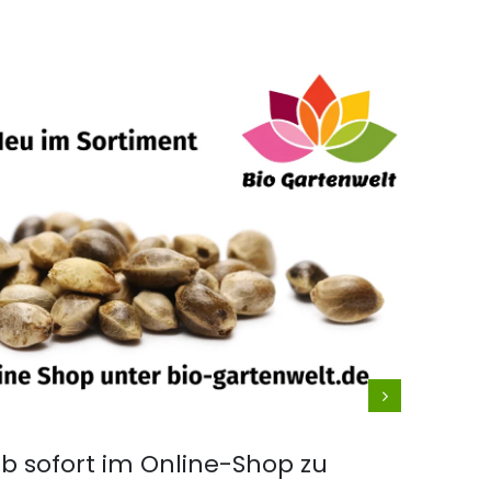
Betri
Produ
Fah
neu
Öst
Pfl
Neue Pro
 sofort im Online-Shop zu