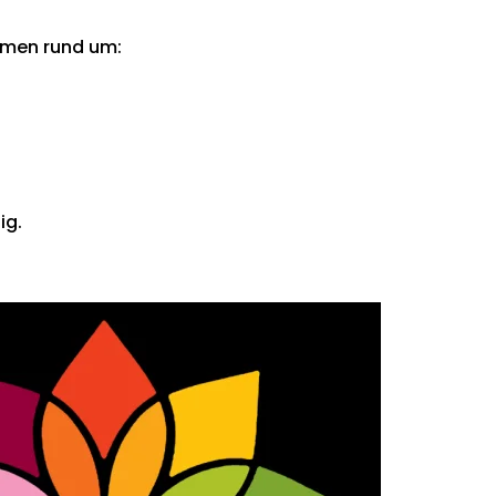
emen rund um:
ig.