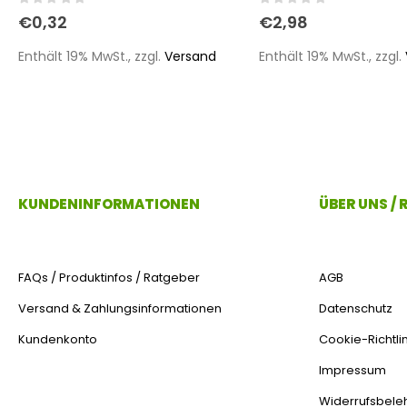
0
out of 5
0
out of 5
€
0,32
€
2,98
Enthält 19% MwSt., zzgl.
Versand
Enthält 19% MwSt., zzgl.
KUNDENINFORMATIONEN
ÜBER UNS /
FAQs / Produktinfos / Ratgeber
AGB
Versand & Zahlungsinformationen
Datenschutz
Kundenkonto
Cookie-Richtlin
Impressum
Widerrufsbele