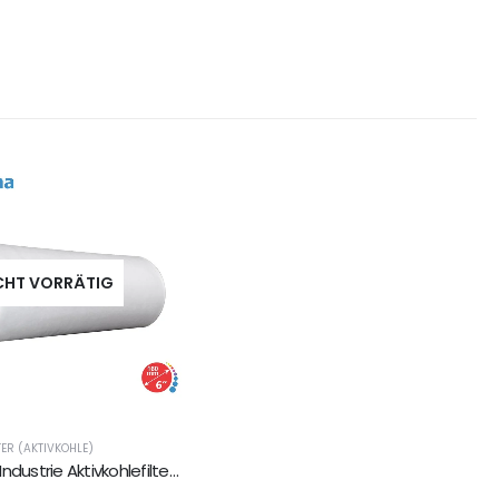
CHT VORRÄTIG
TER (AKTIVKOHLE)
Prima Klima Industrie Aktivkohlefilter PK1608 - 880m²/160mm