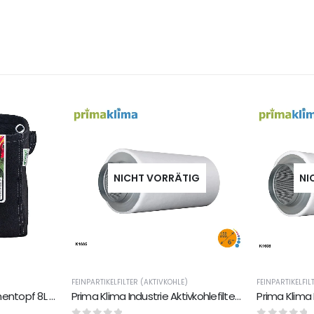
NICHT VORRÄTIG
NI
FEINPARTIKELFILTER (AKTIVKOHLE)
FEINPARTIKELFIL
Gronest Pflanztopf Blumentopf 8L aus Vließstoff recyclingmaterial Anti-Ringwurzel
Prima Klima Industrie Aktivkohlefilter PK1605 - 460m²/150mm