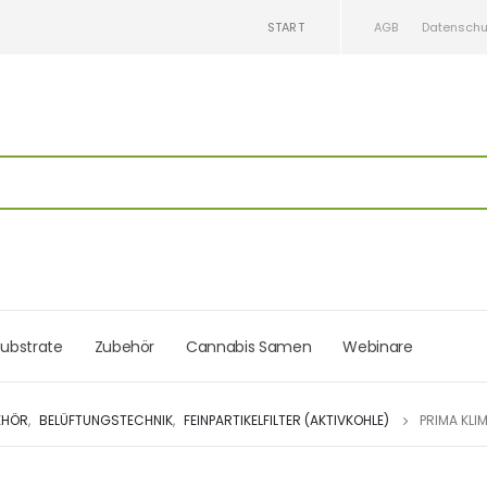
START
AGB
Datenschu
ubstrate
Zubehör
Cannabis Samen
Webinare
EHÖR
,
BELÜFTUNGSTECHNIK
,
FEINPARTIKELFILTER (AKTIVKOHLE)
PRIMA KLI