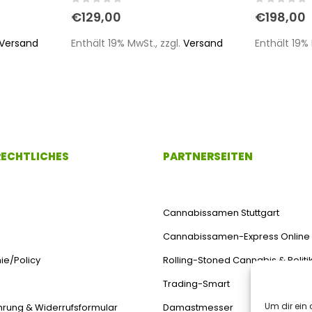
0
out of 5
0
out of 
€
129,00
€
198,00
Versand
Enthält 19% MwSt., zzgl.
Versand
Enthält 19% 
 RECHTLICHES
PARTNERSEITEN
Cannabissamen Stuttgart
Cannabissamen-Express Online
ie/Policy
Rolling-Stoned Cannabis & Politi
Trading-Smart
Um dir ein 
hrung & Widerrufsformular
Damastmesser