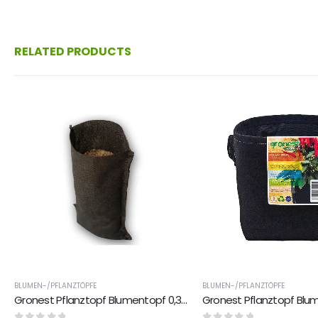
RELATED PRODUCTS
BLUMEN-/PFLANZTÖPFE
BLUMEN-/PFLANZTÖPFE
Gronest Pflanztopf Blumentopf 0,3L aus Vließstoff recyclingmaterial Anti-Ringwurzel