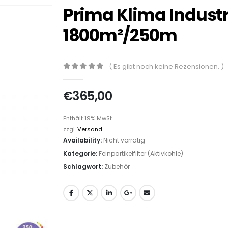
Prima Klima Industri
1800m²/250m
( Es gibt noch keine Rezensionen. )
0
out of 5
€
365,00
Enthält 19% MwSt.
zzgl.
Versand
Availability:
Nicht vorrätig
Kategorie:
Feinpartikelfilter (Aktivkohle)
Schlagwort:
Zubehör