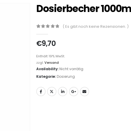
Dosierbecher 1000ml
( Es gibt noch keine Rezensionen. )
0
out of 5
€
9,70
Enthält 19% MwSt.
zzgl.
Versand
Availability:
Nicht vorrätig
Kategorie:
Dosierung