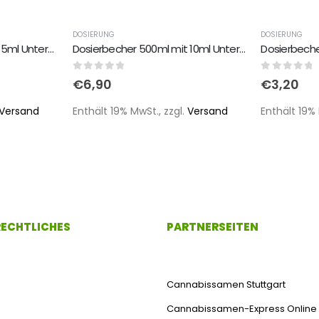
DOSIERUNG
DOSIERUNG
Dosierbecher 250ml mit 5ml Unterteilung
Dosierbecher 500ml mit 10ml Unterteilung
0
out of 5
0
out of 
€
6,90
€
3,20
Versand
Enthält 19% MwSt., zzgl.
Versand
Enthält 19% 
 RECHTLICHES
PARTNERSEITEN
Cannabissamen Stuttgart
Cannabissamen-Express Online