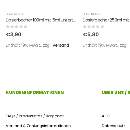
DOSIERUNG
DOSIERUNG
Dosierbecher 100ml mit 5ml Unterteilung
0
out of 5
0
out of 5
€
3,90
€
5,80
Enthält 19% MwSt., zzgl.
Versand
Enthält 19% MwSt., zzgl.
KUNDENINFORMATIONEN
ÜBER UNS /
FAQs / Produktinfos / Ratgeber
AGB
Versand & Zahlungsinformationen
Datenschutz