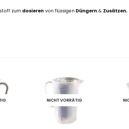
tstoff zum
dosieren
von flüssigen
Düngern
&
Zusätzen.
TIG
NICHT VORRÄTIG
NI