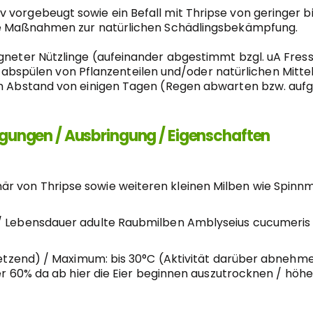
 vorgebeugt sowie ein Befall mit Thripse von geringer bi
rte Maßnahmen zur natürlichen Schädlingsbekämpfung.
igneter Nützlinge (aufeinander abgestimmt bzgl. uA Fres
pülen von Pflanzenteilen und/oder natürlichen Mitteln
hem Abstand von einigen Tagen (Regen abwarten bzw. auf
gungen / Ausbringung / Eigenschaften
r von Thripse sowie weiteren kleinen Milben wie Spinn
 / Lebensdauer adulte Raubmilben Amblyseius cucumeris
insetzend) / Maximum: bis 30°C (Aktivität darüber abnehm
ter 60% da ab hier die Eier beginnen auszutrocknen / höher