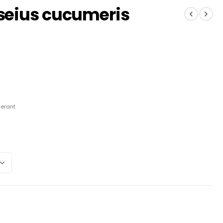
eius cucumeris
ferant