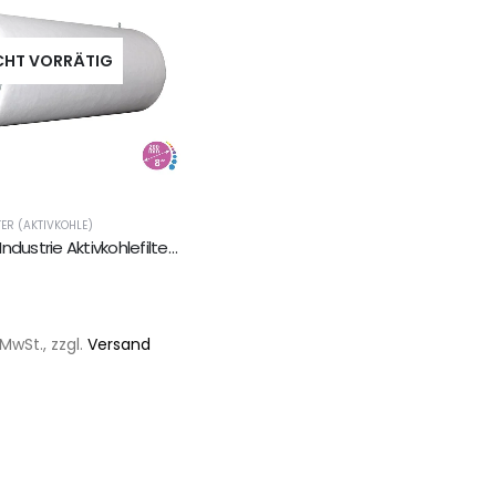
CHT VORRÄTIG
TER (AKTIVKOHLE)
Prima Klima Industrie Aktivkohlefilter PK1610 - 1150m²/200m
5
MwSt., zzgl.
Versand