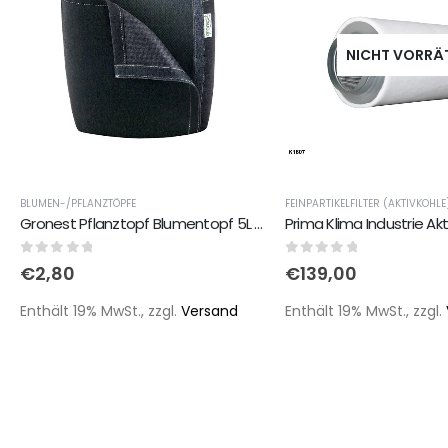
NICHT VORRÄ
BLUMEN-/PFLANZTÖPFE
FEINPARTIKELFILTER (AKTIVKOHLE
Gronest Pflanztopf Blumentopf 5L aus Vließstoff recyclingmaterial mit Klettverschluss
0
out of 5
0
out of 5
€
2,80
€
139,00
Enthält 19% MwSt., zzgl.
Versand
Enthält 19% MwSt., zzgl.