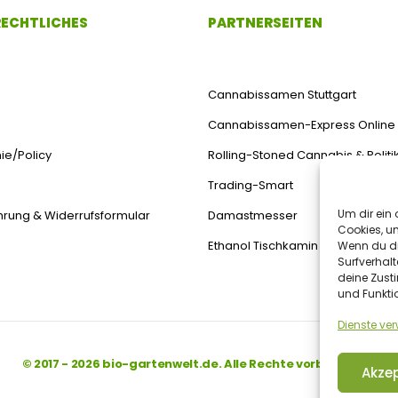
 RECHTLICHES
PARTNERSEITEN
Cannabissamen Stuttgart
Cannabissamen-Express Online
ie/Policy
Rolling-Stoned Cannabis & Politi
Trading-Smart
Um dir ein 
hrung & Widerrufsformular
Damastmesser
Cookies, u
Ethanol Tischkamin
Wenn du di
Surfverhalt
deine Zust
und Funkti
Dienste ve
© 2017 - 2026 bio-gartenwelt.de. Alle Rechte vorbehalten.
Akzep