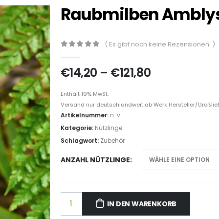
Raubmilben Amblys
( Es gibt noch keine Rezensionen. )
0
out of 5
€
14,20
–
€
121,80
Enthält 19% MwSt.
Versand nur deutschlandweit ab Werk Hersteller/Großlie
Artikelnummer:
n. v.
Kategorie:
Nützlinge
Schlagwort:
Zubehör
ANZAHL NÜTZLINGE
IN DEN WARENKORB