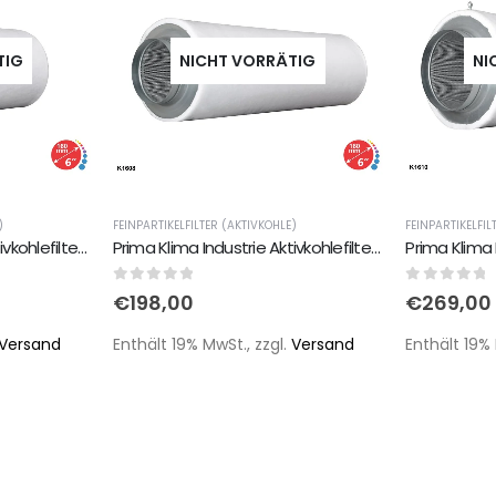
TIG
NICHT VORRÄTIG
NI
)
FEINPARTIKELFILTER (AKTIVKOHLE)
FEINPARTIKELFIL
Prima Klima Industrie Aktivkohlefilter PK1607 - 460m²/160mm
Prima Klima Industrie Aktivkohlefilter PK1608 - 880m²/160mm
0
out of 5
0
out of 
€
198,00
€
269,00
Versand
Enthält 19% MwSt., zzgl.
Versand
Enthält 19% 