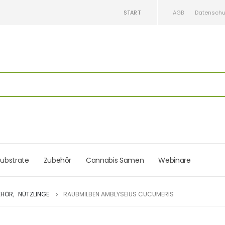
START
AGB
Datenschu
ubstrate
Zubehör
Cannabis Samen
Webinare
EHÖR
,
NÜTZLINGE
RAUBMILBEN AMBLYSEIUS CUCUMERIS