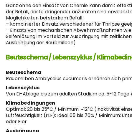
Ganz ohne den Einsatz von Chemie kann damit effektiv
der Befall, desto dringender anzuraten sind erweite
Möglichkeiten bei starkem Befall:
– kombinierter Einsatz verschiedener für Thripse gee
– Einsatz von mechanischen Abwehrmaßnahmen wie abs
Seifenlösung im Vorfeld zur Ausbringung mit zeitlic
Ausbringung der Raubmilben)
Beuteschema / Lebenszyklus / Klimabedin
Beuteschema
Raubmilben Amblyseius cucumeris ernähren sich primä
Lebenszyklus
Von Ei-Ablage bis zum adulten Stadium ca. 5-12 Tage
Klimabedingungen
Optimal: 20 bis 25°C / Minimum: ~12°C (Inaktivität e
Luftfeuchtigkeit (rLF): Ideal 65 bis 70% / Minimum: un
oder Eier
Ausbringung