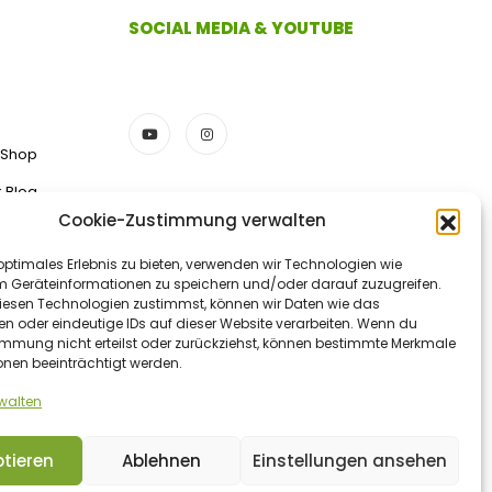
SOCIAL MEDIA & YOUTUBE
 Shop
k Blog
Cookie-Zustimmung verwalten
ZAHLUNGSMETHODEN
optimales Erlebnis zu bieten, verwenden wir Technologien wie
m Geräteinformationen zu speichern und/oder darauf zuzugreifen.
esen Technologien zustimmst, können wir Daten wie das
en oder eindeutige IDs auf dieser Website verarbeiten. Wenn du
Vorkasse/Überweisung
immung nicht erteilst oder zurückziehst, können bestimmte Merkmale
onen beeinträchtigt werden.
rwalten
tieren
Ablehnen
Einstellungen ansehen