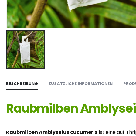
BESCHREIBUNG
ZUSÄTZLICHE INFORMATIONEN
PROD
Raubmilben Amblysei
Raubmilben Amblyseius cucumeris
ist eine auf Th