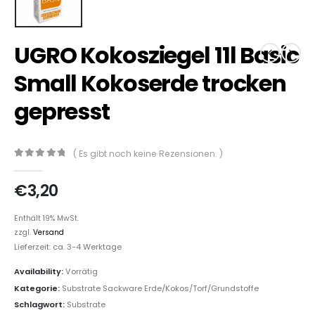
UGRO Kokosziegel 11l Basic
Small Kokoserde trocken
gepresst
( Es gibt noch keine Rezensionen. )
0
out of 5
€
3,20
Enthält 19% MwSt.
zzgl.
Versand
Lieferzeit: ca. 3-4 Werktage
Availability:
Vorrätig
Kategorie:
Substrate Sackware Erde/Kokos/Torf/Grundstoffe
Schlagwort:
Substrate