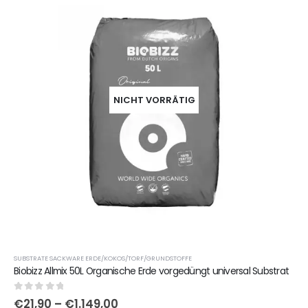
NICHT VORRÄTIG
SUBSTRATE SACKWARE ERDE/KOKOS/TORF/GRUNDSTOFFE
Biobizz Allmix 50L Organische Erde vorgedüngt universal Substrat
0
out of 5
€
21,90
–
€
1.149,00