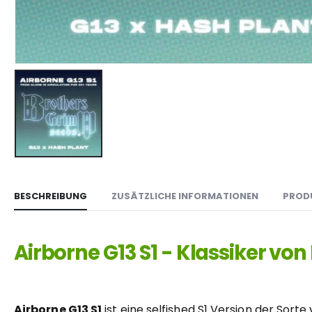
BESCHREIBUNG
ZUSÄTZLICHE INFORMATIONEN
PROD
Airborne G13 S1 - Klassiker vo
Airborne G13 S1
ist eine selfished S1 Version der Sorte