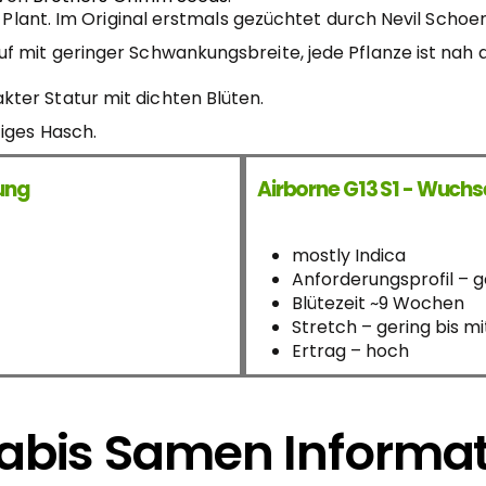
sh Plant. Im Original erstmals gezüchtet durch Nevil Scho
f mit geringer Schwankungsbreite, jede Pflanze ist nah
ter Statur mit dichten Blüten.
iges Hasch.
kung
Airborne G13 S1 - Wuch
mostly Indica
Anforderungsprofil – g
Blütezeit ~9 Wochen
Stretch – gering bis mi
Ertrag – hoch
bis Samen Informa