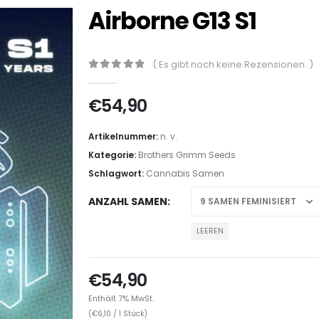
Airborne G13 S1
( Es gibt noch keine Rezensionen. )
0
out of 5
€
54,90
Artikelnummer:
n. v.
Kategorie:
Brothers Grimm Seeds
Schlagwort:
Cannabis Samen
ANZAHL SAMEN
LEEREN
€
54,90
Enthält 7% MwSt.
(
€
6,10
/ 1 Stück)