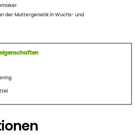
enmaker.
 an der Muttergenetik in Wuchs- und
seigenschaften
ering
ttel
tionen