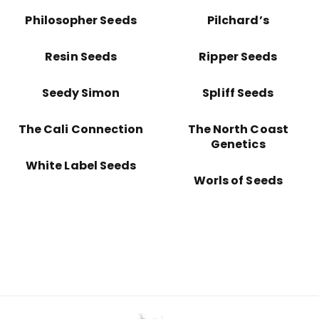
Philosopher Seeds
Pilchard’s
Resin Seeds
Ripper Seeds
Seedy Simon
Spliff Seeds
The Cali Connection
The North Coast
Genetics
White Label Seeds
Worls of Seeds