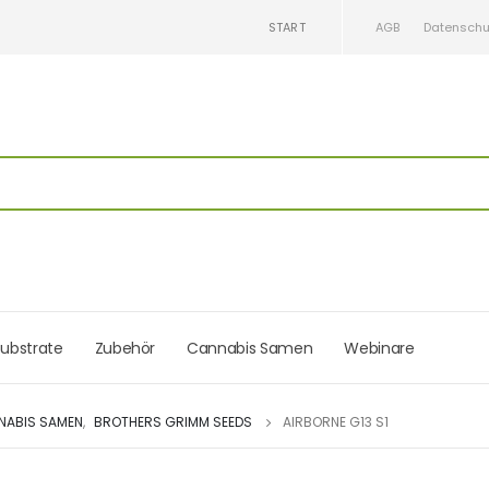
START
AGB
Datenschu
ubstrate
Zubehör
Cannabis Samen
Webinare
NABIS SAMEN
,
BROTHERS GRIMM SEEDS
AIRBORNE G13 S1