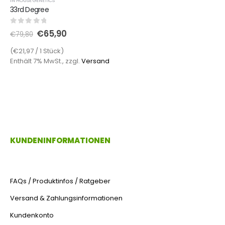
IN HOUSE GENETICS
33rd Degree
0
out of 5
€
65,90
€
79,80
(€21,97 / 1 Stück)
Enthält 7% MwSt., zzgl.
Versand
KUNDENINFORMATIONEN
FAQs / Produktinfos / Ratgeber
Versand & Zahlungsinformationen
Kundenkonto