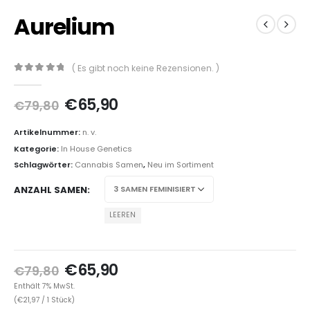
Aurelium
( Es gibt noch keine Rezensionen. )
0
out of 5
€
65,90
€
79,80
Artikelnummer:
n. v.
Kategorie:
In House Genetics
Schlagwörter:
Cannabis Samen
,
Neu im Sortiment
ANZAHL SAMEN
LEEREN
€
65,90
€
79,80
Enthält 7% MwSt.
(
€
21,97
/ 1 Stück)