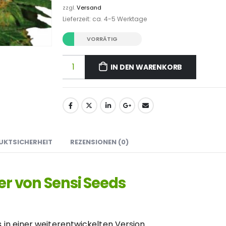
zzgl.
Versand
Lieferzeit: ca. 4-5 Werktage
VORRÄTIG
IN DEN WARENKORB
UKTSICHERHEIT
REZENSIONEN (0)
ker von Sensi Seeds
s
in einer weiterentwickelten Version.