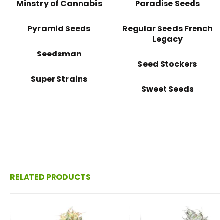
Minstry of Cannabis
Paradise Seeds
Pyramid Seeds
Regular Seeds French
Legacy
Seedsman
Seed Stockers
Super Strains
Sweet Seeds
RELATED PRODUCTS