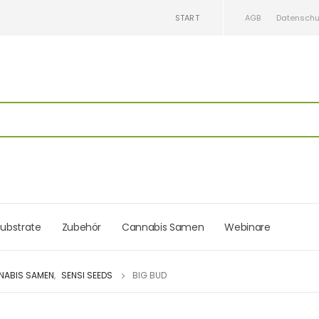
START
AGB
Datenschu
ubstrate
Zubehör
Cannabis Samen
Webinare
NABIS SAMEN
,
SENSI SEEDS
BIG BUD