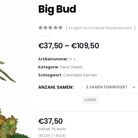
Big Bud
( Es gibt noch keine Rezensionen. )
0
out of 5
€
37,50
–
€
109,50
Artikelnummer:
n. v.
Kategorie:
Sensi Seeds
Schlagwort:
Cannabis Samen
ANZAHL SAMEN
LEEREN
€
37,50
Enthält 7% MwSt.
(
€
12,50
/ 1 Stück)