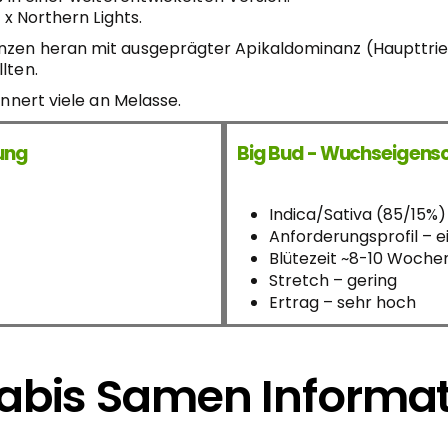
 x Northern Lights.
lanzen heran mit ausgeprägter Apikaldominanz (Haupttr
lten.
innert viele an Melasse.
kung
Big Bud - Wuchseigens
Indica/Sativa (85/15%)
Anforderungsprofil – ei
Blütezeit ~8-10 Woche
Stretch – gering
Ertrag – sehr hoch
bis Samen Informa