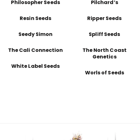
Philosopher Seeds
Pilchard’s
Resin Seeds
Ripper Seeds
Seedy Simon
Spliff Seeds
The Cali Connection
The North Coast
Genetics
White Label Seeds
Worls of Seeds