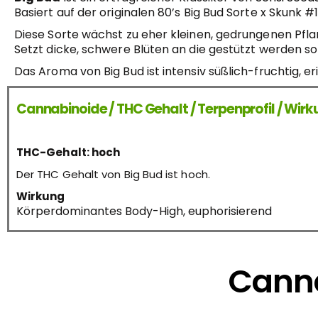
Basiert auf der originalen 80’s Big Bud Sorte x Skunk #1
Diese Sorte wächst zu eher kleinen, gedrungenen Pf
Setzt dicke, schwere Blüten an die gestützt werden sol
Das Aroma von Big Bud ist intensiv süßlich-fruchtig, er
Cannabinoide / THC Gehalt / Terpenprofil / Wir
THC-Gehalt: hoch
Der THC Gehalt von Big Bud ist hoch.
Wirkung
Körperdominantes Body-High, euphorisierend
Canna