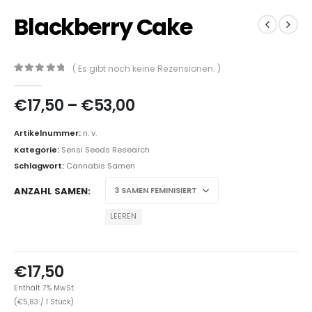
Blackberry Cake
( Es gibt noch keine Rezensionen. )
0
out of 5
€
17,50
–
€
53,00
Artikelnummer:
n. v.
Kategorie:
Sensi Seeds Research
Schlagwort:
Cannabis Samen
ANZAHL SAMEN
LEEREN
€
17,50
Enthält 7% MwSt.
(
€
5,83
/ 1 Stück)