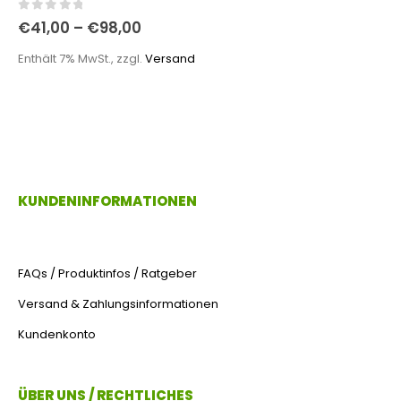
0
out of 5
€
41,00
–
€
98,00
Enthält 7% MwSt., zzgl.
Versand
KUNDENINFORMATIONEN
FAQs / Produktinfos / Ratgeber
Versand & Zahlungsinformationen
Kundenkonto
ÜBER UNS / RECHTLICHES