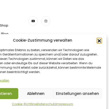
 Shop
k Blog
Cookie-Zustimmung verwalten
ZAHLUNGSMETHODEN
optimales Erlebnis zu bieten, verwenden wir Technologien wie
m Geräteinformationen zu speichern und/oder darauf zuzugreifen.
esen Technologien zustimmst, können wir Daten wie das
en oder eindeutige IDs auf dieser Website verarbeiten. Wenn du
Vorkasse/Überweisung
immung nicht erteilst oder zurückziehst, können bestimmte Merkmale
onen beeinträchtigt werden.
rwalten
tieren
Ablehnen
Einstellungen ansehen
Cookie-Richtlinie
Datenschutz
Impressum