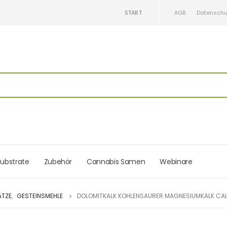
START
AGB
Datenschu
ubstrate
Zubehör
Cannabis Samen
Webinare
ÄTZE
,
GESTEINSMEHLE
DOLOMITKALK KOHLENSAURER MAGNESIUMKALK CA