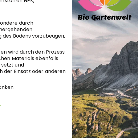
hrstoffen NPK,
sondere durch
nhergehenden
ng des Bodens vorzubeugen,
ren wird durch den Prozess
chen Materials ebenfalls
rsetzt und
h der Einsatz oder anderen
anken.
r