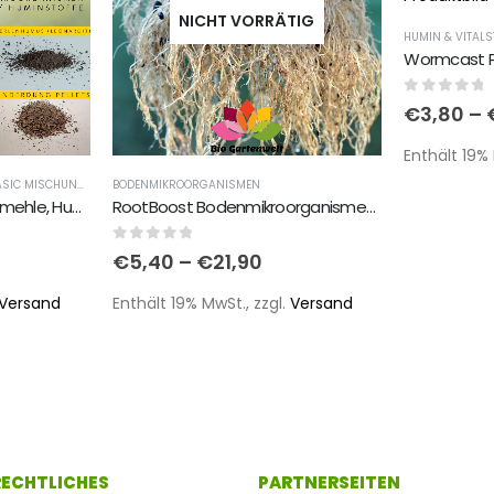
NICHT VORRÄTIG
HUMIN & VITALS
0
out of 
€
3,80
–
Enthält 19% 
LIVING SOIL MINERALIEN & CO BASIC MISCHUNGEN
BODENMIKROORGANISMEN
MineralienPLUS Gesteinsmehle, Huminstoffe & Bodenmikroorganismen Trichoderma, Mykorrhiza & Bacillus Stämme
RootBoost Bodenmikroorganismen - Bacillus, Mykorrhiza & Trichoderma Mix
0
out of 5
€
5,40
–
€
21,90
Versand
Enthält 19% MwSt., zzgl.
Versand
 RECHTLICHES
PARTNERSEITEN