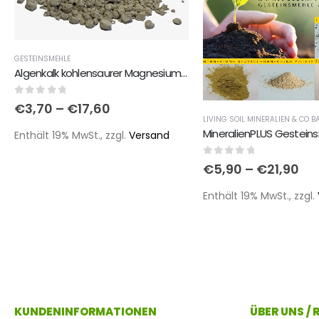
GESTEINSMEHLE
Algenkalk kohlensaurer Magnesiumkalk aus Meeresalgen
0
out of 5
€
3,70
–
€
17,60
Enthält 19% MwSt., zzgl.
Versand
0
out of 5
€
5,90
–
€
21,90
Enthält 19% MwSt., zzgl.
KUNDENINFORMATIONEN
ÜBER UNS /