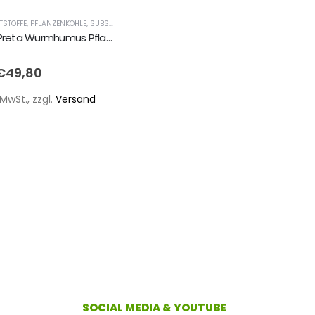
TSTOFFE
,
PFLANZENKOHLE
,
SUBSTRATE SACKWARE ERDE/KOKOS/TORF/GRUNDSTOFFE
Wormcast Preta Wurmhumus Pflanzenkohle Fertigmischung organischer Bio Boden-/Substrataufbereiter
5
€
49,80
MwSt., zzgl.
Versand
SOCIAL MEDIA & YOUTUBE