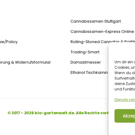
Cannabissamen Stuttgart
Cannabissamen-Express Online
ie/Policy
Rolling-Stoned Cannabis & Politi
Trading-Smart
Um dir ein 
hrung & Widerrufsformular
Damastmesser
Cookies, u
Ethanol Tischkamin
Wenn du di
Surfverhalt
deine Zust
und Funkti
Dienste ve
© 2017 - 2026 bio-gartenwelt.de. Alle Rechte vorbehalten.
Akzep