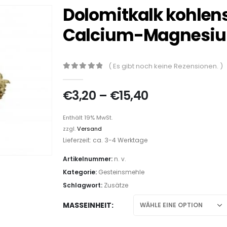
Dolomitkalk kohle
Calcium-Magnesiu
( Es gibt noch keine Rezensionen. )
0
out of 5
€
3,20
–
€
15,40
Enthält 19% MwSt.
zzgl.
Versand
Lieferzeit: ca. 3-4 Werktage
Artikelnummer:
n. v.
Kategorie:
Gesteinsmehle
Schlagwort:
Zusätze
MASSEINHEIT