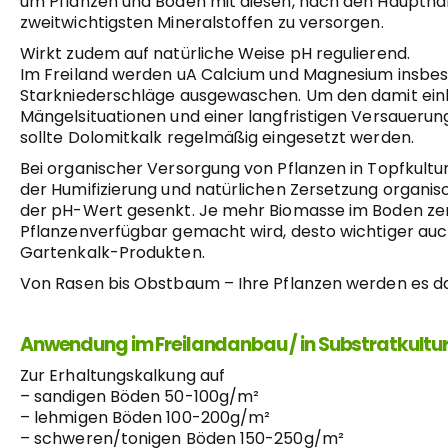
um Pflanzen und Boden mit diesen, nach den Hauptnä
zweitwichtigsten Mineralstoffen zu versorgen.
Wirkt zudem auf natürliche Weise pH regulierend.
Im Freiland werden uA Calcium und Magnesium insbe
Starkniederschläge ausgewaschen. Um den damit ei
Mängelsituationen und einer langfristigen Versaueru
sollte Dolomitkalk regelmäßig eingesetzt werden.
Bei organischer Versorgung von Pflanzen in Topfkultu
der Humifizierung und natürlichen Zersetzung organis
der pH-Wert gesenkt. Je mehr Biomasse im Boden ze
Pflanzenverfügbar gemacht wird, desto wichtiger auc
Gartenkalk-Produkten.
Von Rasen bis Obstbaum – Ihre Pflanzen werden es d
Anwendung im Freilandanbau / in Substratkultu
Zur Erhaltungskalkung auf
– sandigen Böden 50-100g/m²
– lehmigen Böden 100-200g/m²
– schweren/tonigen Böden 150-250g/m²