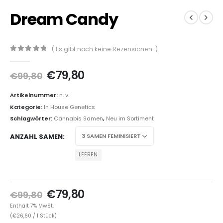
Dream Candy
( Es gibt noch keine Rezensionen. )
0
out of 5
€
79,80
€
99,80
Artikelnummer:
n. v.
Kategorie:
In House Genetics
Schlagwörter:
Cannabis Samen
,
Neu im Sortiment
ANZAHL SAMEN
LEEREN
€
79,80
€
99,80
Enthält 7% MwSt.
(
€
26,60
/ 1 Stück)