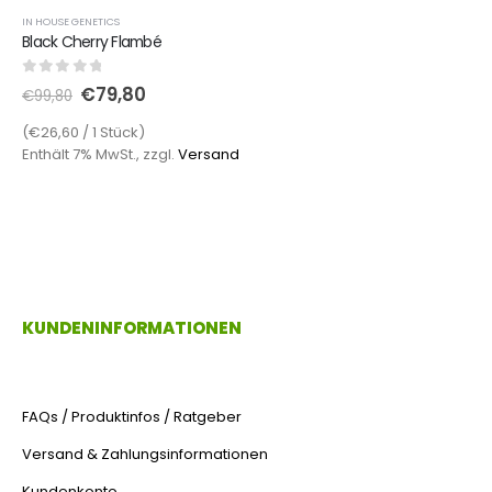
IN HOUSE GENETICS
Black Cherry Flambé
0
out of 5
€
79,80
€
99,80
(€26,60 / 1 Stück)
Enthält 7% MwSt., zzgl.
Versand
KUNDENINFORMATIONEN
FAQs / Produktinfos / Ratgeber
Versand & Zahlungsinformationen
Kundenkonto