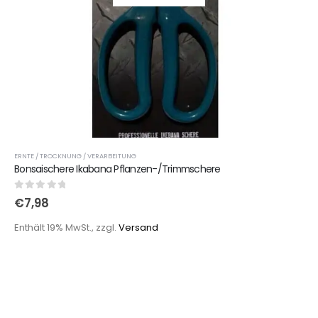
ERNTE / TROCKNUNG / VERARBEITUNG
Bonsaischere Ikabana Pflanzen-/Trimmschere
0
out of 5
€
7,98
Enthält 19% MwSt., zzgl.
Versand