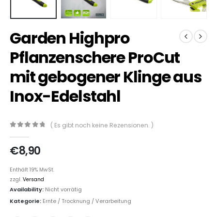
Garden Highpro
Pflanzenschere ProCut
mit gebogener Klinge aus
Inox-Edelstahl
( Es gibt noch keine Rezensionen. )
0
out of 5
€
8,90
Enthält 19% MwSt.
zzgl.
Versand
Availability:
Nicht vorrätig
Kategorie:
Ernte / Trocknung / Verarbeitung