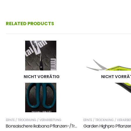
RELATED PRODUCTS
NICHT VORRÄTIG
NICHT VORRÄ
ERNTE / TROCKNUNG / VERARBEITUNG
ERNTE / TROCKNUNG / VERARBE
Bonsaischere Ikabana Pflanzen-/Trimmschere