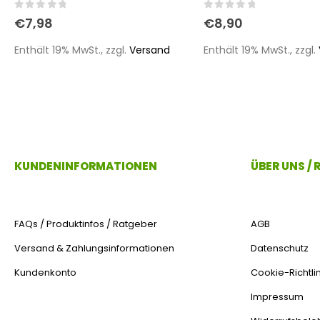
0
out of 5
0
out of 5
€
7,98
€
8,90
Enthält 19% MwSt., zzgl.
Versand
Enthält 19% MwSt., zzgl.
KUNDENINFORMATIONEN
ÜBER UNS /
FAQs / Produktinfos / Ratgeber
AGB
Versand & Zahlungsinformationen
Datenschutz
Kundenkonto
Cookie-Richtlin
Impressum