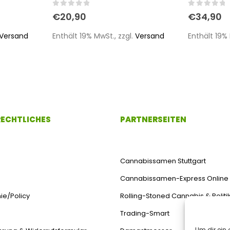
0
out of 5
0
out of 
€
20,90
€
34,90
Versand
Enthält 19% MwSt., zzgl.
Versand
Enthält 19% 
 RECHTLICHES
PARTNERSEITEN
Cannabissamen Stuttgart
Cannabissamen-Express Online
ie/Policy
Rolling-Stoned Cannabis & Politi
Trading-Smart
Um dir ein 