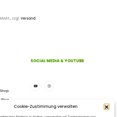
5
MwSt., zzgl.
Versand
SOCIAL MEDIA & YOUTUBE
 Shop
k Blog
Cookie-Zustimmung verwalten
ZAHLUNGSMETHODEN
optimales Erlebnis zu bieten, verwenden wir Technologien wie