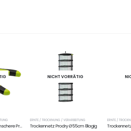
TIG
NICHT VORRÄTIG
NI
ITUNG
ERNTE / TROCKNUNG / VERARBEITUNG
ERNTE / TROCK
Garden Highpro Pflanzenschere ProCut mit gebogener Klinge aus Inox-Edelstahl
Trockennetz Prodry Ø55cm 8lagig
Trockennetz