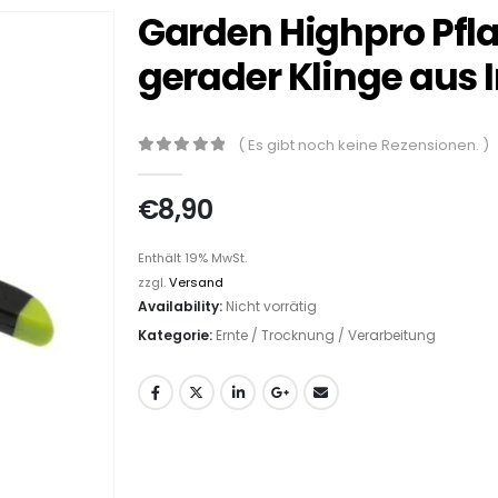
Garden Highpro Pfl
gerader Klinge aus 
( Es gibt noch keine Rezensionen. )
0
out of 5
€
8,90
Enthält 19% MwSt.
zzgl.
Versand
Availability:
Nicht vorrätig
Kategorie:
Ernte / Trocknung / Verarbeitung