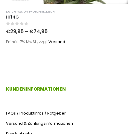
DUTCH PASSION
,
PHOTOPERIODISCH
HiFi 4G
0
out of 5
€
29,95
–
€
74,95
Enthält 7% MwSt., zzgl.
Versand
KUNDENINFORMATIONEN
FAQs / Produktinfos / Ratgeber
Versand & Zahlungsinformationen
Kundenkonto