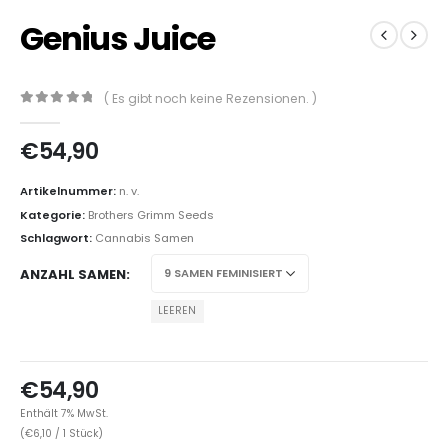
Genius Juice
( Es gibt noch keine Rezensionen. )
0
out of 5
€
54,90
Artikelnummer:
n. v.
Kategorie:
Brothers Grimm Seeds
Schlagwort:
Cannabis Samen
ANZAHL SAMEN
LEEREN
€
54,90
Enthält 7% MwSt.
(
€
6,10
/ 1 Stück)