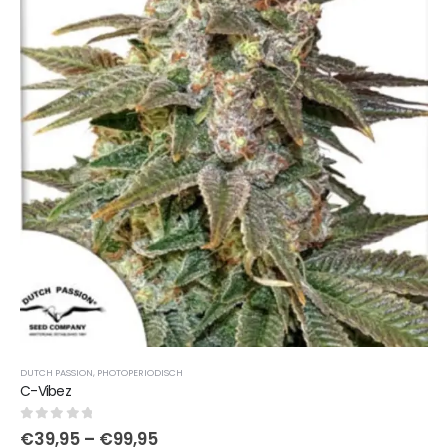
DUTCH PASSION
,
PHOTOPERIODISCH
C-Vibez
0
out of 5
€
39,95
–
€
99,95