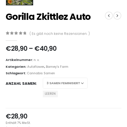
Gorilla Zkittlez Auto
( Es gibt noch keine Rezensionen. )
0
out of 5
€
28,90
–
€
40,90
Artikelnummer:
n. v.
Kategorien:
Autoflower
,
Barney's Farm
Schlagwort:
Cannabis Samen
ANZAHL SAMEN
LEEREN
€
28,90
Enthält 7% MwSt.