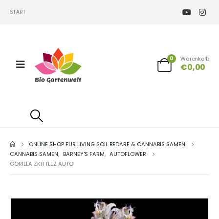
START
0
Warenkorb
€
0,00
ONLINE SHOP FÜR LIVING SOIL BEDARF & CANNABIS SAMEN
CANNABIS SAMEN
,
BARNEY'S FARM
,
AUTOFLOWER
GORILLA ZKITTLEZ AUTO