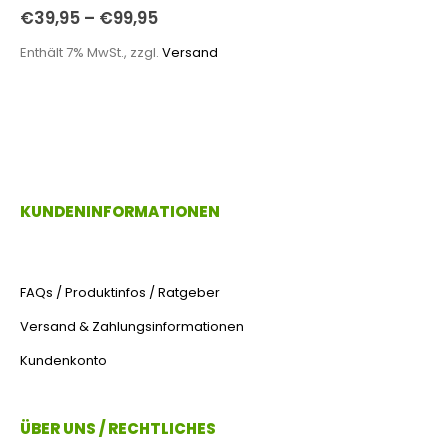
0
out of 5
€
39,95
–
€
99,95
Enthält 7% MwSt., zzgl.
Versand
KUNDENINFORMATIONEN
FAQs / Produktinfos / Ratgeber
Versand & Zahlungsinformationen
Kundenkonto
ÜBER UNS / RECHTLICHES