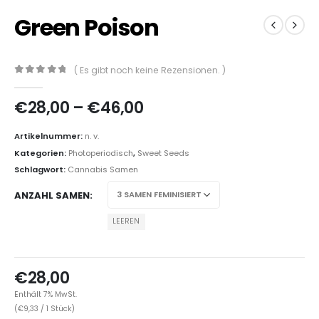
Green Poison
( Es gibt noch keine Rezensionen. )
0
out of 5
€
28,00
–
€
46,00
Artikelnummer:
n. v.
Kategorien:
Photoperiodisch
,
Sweet Seeds
Schlagwort:
Cannabis Samen
ANZAHL SAMEN
LEEREN
€
28,00
Enthält 7% MwSt.
(
€
9,33
/ 1 Stück)