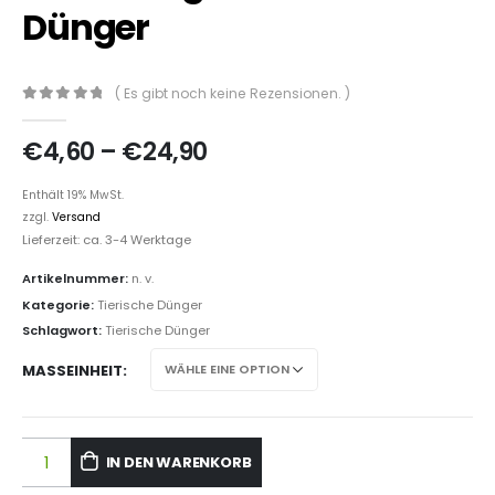
Dünger
( Es gibt noch keine Rezensionen. )
0
out of 5
€
4,60
–
€
24,90
Enthält 19% MwSt.
zzgl.
Versand
Lieferzeit: ca. 3-4 Werktage
Artikelnummer:
n. v.
Kategorie:
Tierische Dünger
Schlagwort:
Tierische Dünger
MASSEINHEIT
IN DEN WARENKORB