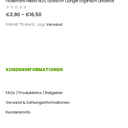
Federmehl Pellets N13% Stickstoff Dünger organisch universal
0
out of 5
€
3,90
–
€
16,50
Enthält 7% MwSt., zzgl.
Versand
KUNDENINFORMATIONEN
FAQs / Produktinfos / Ratgeber
Versand & Zahlungsinformationen
Kundenkonto