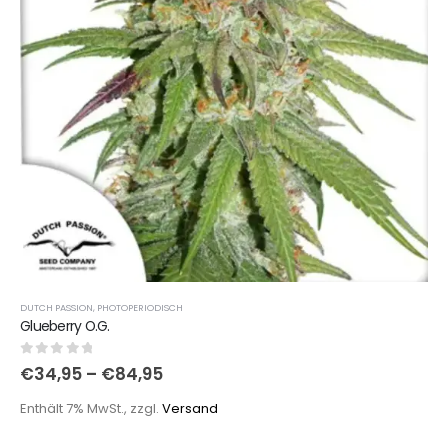
DUTCH PASSION
,
PHOTOPERIODISCH
Glueberry O.G.
0
out of 5
€
34,95
–
€
84,95
Enthält 7% MwSt., zzgl.
Versand