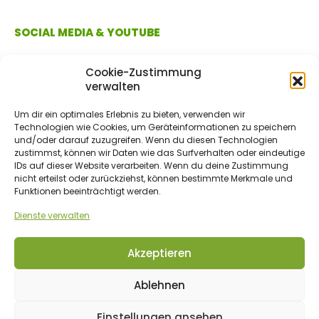
SOCIAL MEDIA & YOUTUBE
Cookie-Zustimmung
verwalten
Um dir ein optimales Erlebnis zu bieten, verwenden wir
Technologien wie Cookies, um Geräteinformationen zu speichern
und/oder darauf zuzugreifen. Wenn du diesen Technologien
zustimmst, können wir Daten wie das Surfverhalten oder eindeutige
IDs auf dieser Website verarbeiten. Wenn du deine Zustimmung
ZAHLUNGSMETHODEN
nicht erteilst oder zurückziehst, können bestimmte Merkmale und
Funktionen beeinträchtigt werden.
Dienste verwalten
Vorkasse/Überweisung
Akzeptieren
Ablehnen
© 2017 - 2026 bio-gartenwelt.de. Alle Rechte vorbehalten.
Einstellungen ansehen