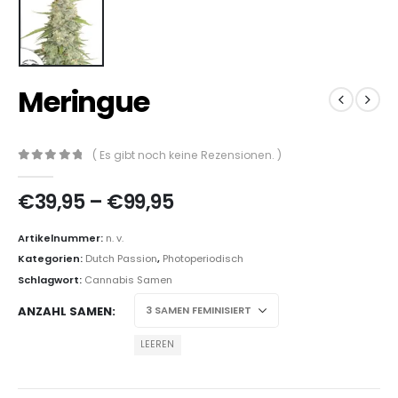
Meringue
( Es gibt noch keine Rezensionen. )
0
out of 5
€
39,95
–
€
99,95
Artikelnummer:
n. v.
Kategorien:
Dutch Passion
,
Photoperiodisch
Schlagwort:
Cannabis Samen
ANZAHL SAMEN
LEEREN