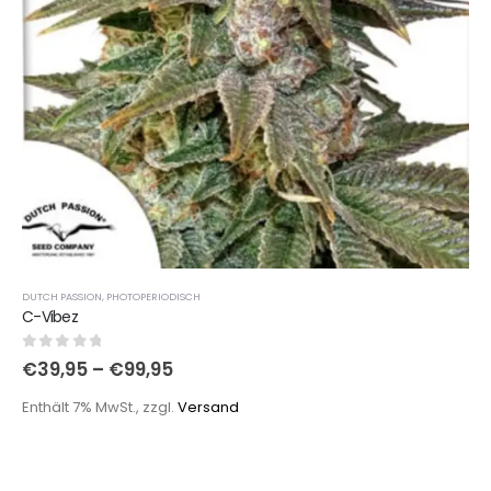
DUTCH PASSION
,
PHOTOPERIODISCH
C-Vibez
0
out of 5
€
39,95
–
€
99,95
Enthält 7% MwSt., zzgl.
Versand