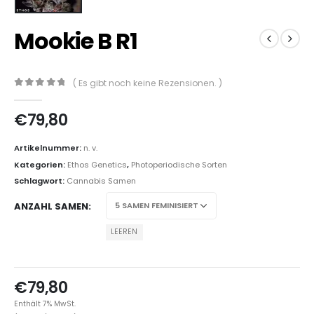
Mookie B R1
( Es gibt noch keine Rezensionen. )
0
out of 5
€
79,80
Artikelnummer:
n. v.
Kategorien:
Ethos Genetics
,
Photoperiodische Sorten
Schlagwort:
Cannabis Samen
ANZAHL SAMEN
LEEREN
€
79,80
Enthält 7% MwSt.