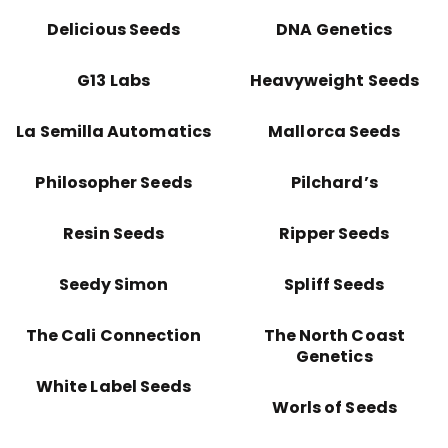
Delicious Seeds
DNA Genetics
G13 Labs
Heavyweight Seeds
La Semilla Automatics
Mallorca Seeds
Philosopher Seeds
Pilchard’s
Resin Seeds
Ripper Seeds
Seedy Simon
Spliff Seeds
The Cali Connection
The North Coast
Genetics
White Label Seeds
Worls of Seeds