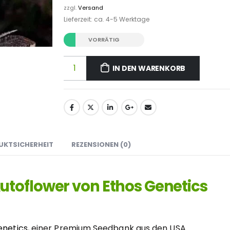
zzgl.
Versand
Lieferzeit: ca. 4-5 Werktage
VORRÄTIG
IN DEN WARENKORB
UKTSICHERHEIT
REZENSIONEN (0)
toflower von Ethos Genetics
enetics
, einer Premium Seedbank aus den USA.