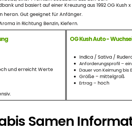
edbank und basiert auf einer Kreuzung aus 1992 OG Kush
x
n heran. Gut geeignet für Anfänger.
roma in Richtung Benzin, Kiefern.
kung
OG Kush Auto - Wuchse
Indica / Sativa / Rudera
Anforderungsprofil – ei
och und erreicht Werte
Dauer von Keimung bis 
Größe – mittelgroß
hoch
Ertrag –
nsiv.
bis Samen Informa