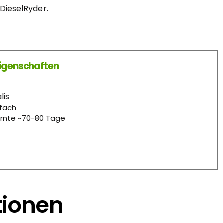
DieselRyder.
igenschaften
lis
nfach
Ernte ~70-80 Tage
tionen