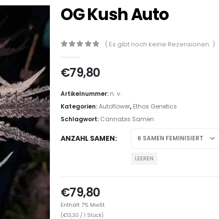
OG Kush Auto
( Es gibt noch keine Rezensionen. )
0
out of 5
€
79,80
Artikelnummer:
n. v.
Kategorien:
Autoflower
,
Ethos Genetics
Schlagwort:
Cannabis Samen
ANZAHL SAMEN
LEEREN
€
79,80
Enthält 7% MwSt.
(
€
13,30
/ 1 Stück)