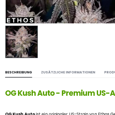
BESCHREIBUNG
ZUSÄTZLICHE INFORMATIONEN
PROD
OG Kush Auto - Premium US-Au
OG Kush Auto
ist ein originaler US-Strain von
Ethos G