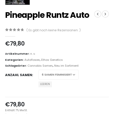
Pineapple Runtz Auto
( Es gibt noch keine Rezensionen. )
0
out of 5
€
79,80
Artikelnummer:
n. v.
Kategorien:
Autoflower
,
Ethos Genetics
Schlagwörter:
Cannabis Samen
,
Neu im Sortiment
ANZAHL SAMEN
LEEREN
€
79,80
Enthält 7% MwSt.