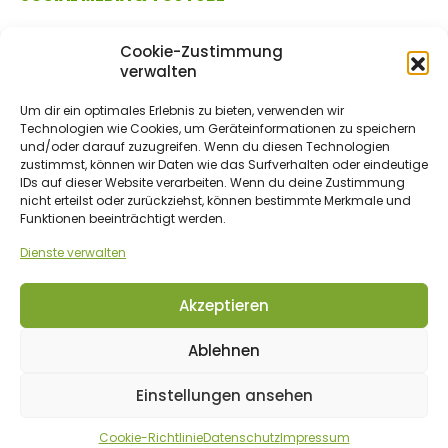
Cookie-Zustimmung
verwalten
Um dir ein optimales Erlebnis zu bieten, verwenden wir
Technologien wie Cookies, um Geräteinformationen zu speichern
und/oder darauf zuzugreifen. Wenn du diesen Technologien
zustimmst, können wir Daten wie das Surfverhalten oder eindeutige
IDs auf dieser Website verarbeiten. Wenn du deine Zustimmung
ZAHLUNGSMETHODEN
nicht erteilst oder zurückziehst, können bestimmte Merkmale und
Funktionen beeinträchtigt werden.
Dienste verwalten
Vorkasse/Überweisung
Akzeptieren
Ablehnen
© 2017 - 2026 bio-gartenwelt.de. Alle Rechte vorbehalten.
Einstellungen ansehen
Cookie-Richtlinie
Datenschutz
Impressum