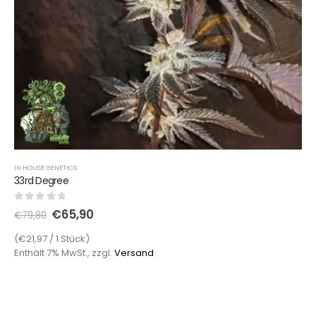
IN HOUSE GENETICS
33rd Degree
0
out of 5
€
65,90
€
79,80
(€21,97 / 1 Stück)
Enthält 7% MwSt., zzgl.
Versand