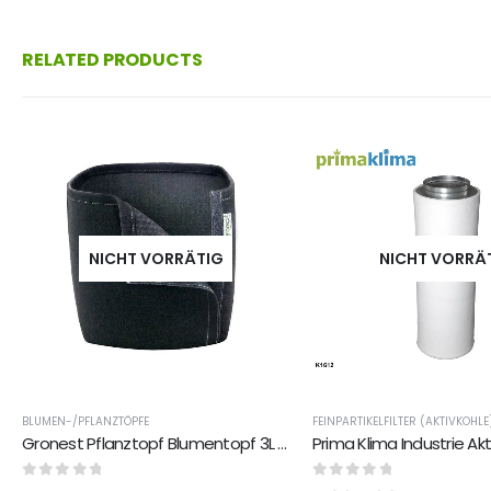
RELATED PRODUCTS
NICHT VORRÄTIG
NICHT VORRÄ
BLUMEN-/PFLANZTÖPFE
FEINPARTIKELFILTER (AKTIVKOHLE
Gronest Pflanztopf Blumentopf 3L aus Vließstoff recyclingmaterial mit Klettverschluss
0
out of 5
0
out of 5