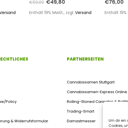
€
49,80
€
76,00
€
59,00
Versand
Enthält 19% MwSt., zzgl.
Versand
Enthält 19% 
 RECHTLICHES
PARTNERSEITEN
Cannabissamen Stuttgart
Cannabissamen-Express Online
ie/Policy
Rolling-Stoned Cannabis & Politi
Trading-Smart
Um dir ein 
hrung & Widerrufsformular
Damastmesser
Cookies, u