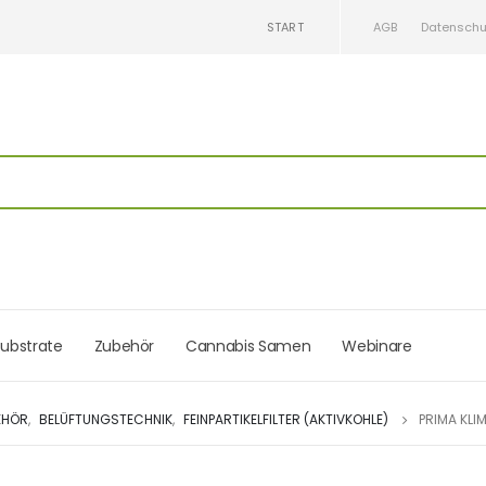
START
AGB
Datenschu
ubstrate
Zubehör
Cannabis Samen
Webinare
EHÖR
,
BELÜFTUNGSTECHNIK
,
FEINPARTIKELFILTER (AKTIVKOHLE)
PRIMA KLI