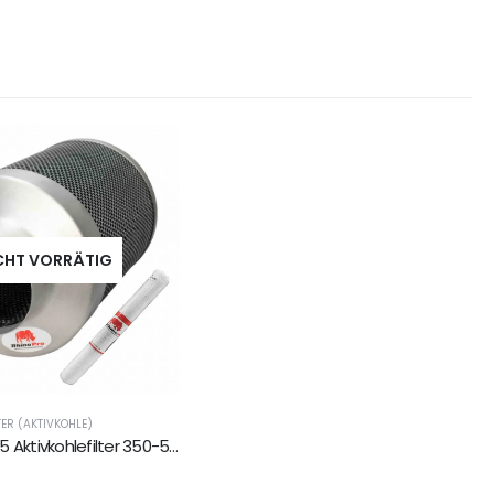
CHT VORRÄTIG
TER (AKTIVKOHLE)
Rhino Pro 425 Aktivkohlefilter 350-500m³ 125mm Flansch
5