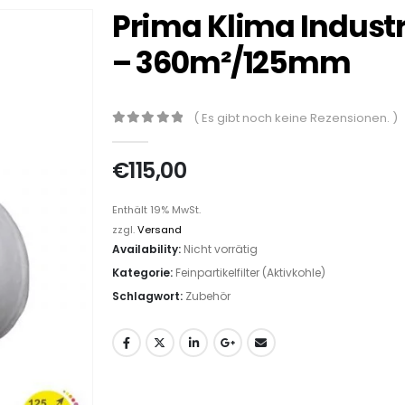
Prima Klima Industri
– 360m²/125mm
( Es gibt noch keine Rezensionen. )
0
out of 5
€
115,00
Enthält 19% MwSt.
zzgl.
Versand
Availability:
Nicht vorrätig
Kategorie:
Feinpartikelfilter (Aktivkohle)
Schlagwort:
Zubehör