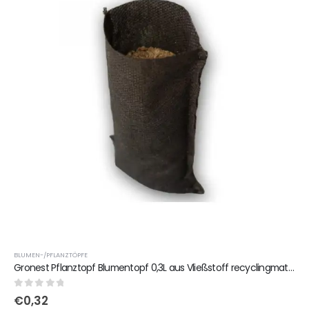
BLUMEN-/PFLANZTÖPFE
Gronest Pflanztopf Blumentopf 0,3L aus Vließstoff recyclingmaterial Anti-Ringwurzel
0
out of 5
€
0,32