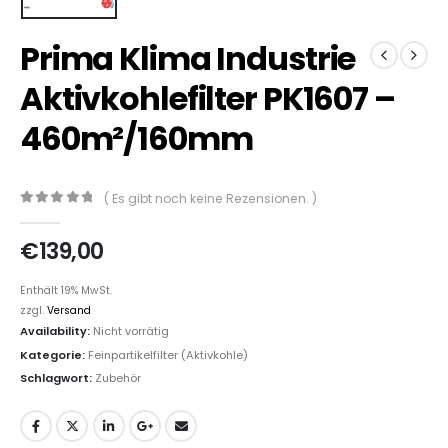
Prima Klima Industrie
Aktivkohlefilter PK1607 –
460m²/160mm
( Es gibt noch keine Rezensionen. )
0
out of 5
€
139,00
Enthält 19% MwSt.
zzgl.
Versand
Availability:
Nicht vorrätig
Kategorie:
Feinpartikelfilter (Aktivkohle)
Schlagwort:
Zubehör