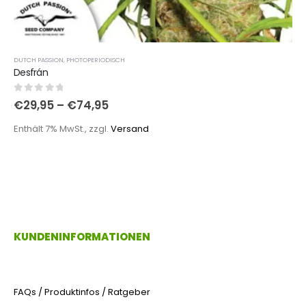
DUTCH PASSION
,
PHOTOPERIODISCH
Desfrán
0
out of 5
€
29,95
–
€
74,95
Enthält 7% MwSt., zzgl.
Versand
KUNDENINFORMATIONEN
FAQs / Produktinfos / Ratgeber