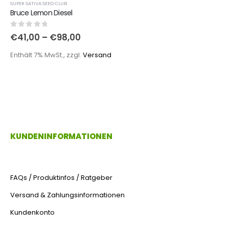
SUPER SATIVA SEED CLUB
Bruce Lemon Diesel
0
out of 5
€
41,00
–
€
98,00
Enthält 7% MwSt., zzgl.
Versand
KUNDENINFORMATIONEN
FAQs / Produktinfos / Ratgeber
Versand & Zahlungsinformationen
Kundenkonto