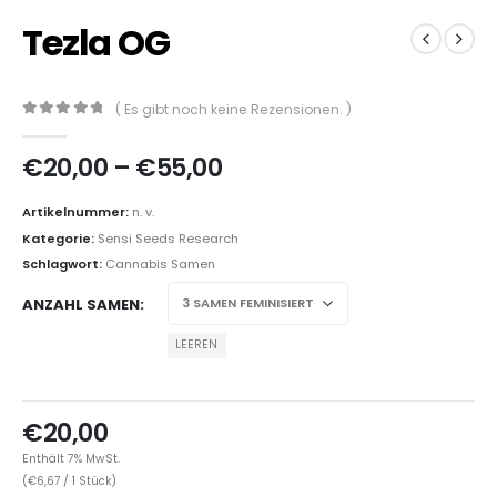
Tezla OG
( Es gibt noch keine Rezensionen. )
0
out of 5
€
20,00
–
€
55,00
Artikelnummer:
n. v.
Kategorie:
Sensi Seeds Research
Schlagwort:
Cannabis Samen
ANZAHL SAMEN
LEEREN
€
20,00
Enthält 7% MwSt.
(
€
6,67
/ 1 Stück)