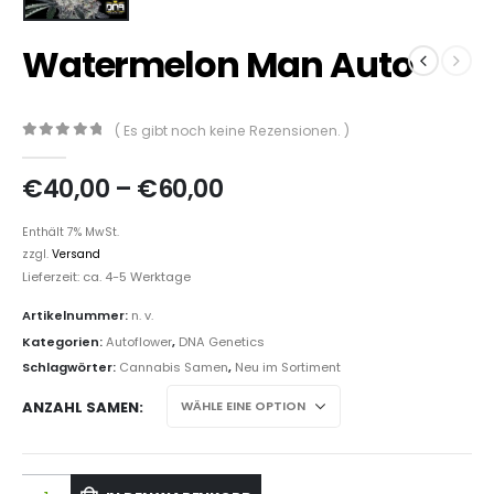
Watermelon Man Auto
( Es gibt noch keine Rezensionen. )
0
out of 5
€
40,00
–
€
60,00
Enthält 7% MwSt.
zzgl.
Versand
Lieferzeit: ca. 4-5 Werktage
Artikelnummer:
n. v.
Kategorien:
Autoflower
,
DNA Genetics
Schlagwörter:
Cannabis Samen
,
Neu im Sortiment
ANZAHL SAMEN