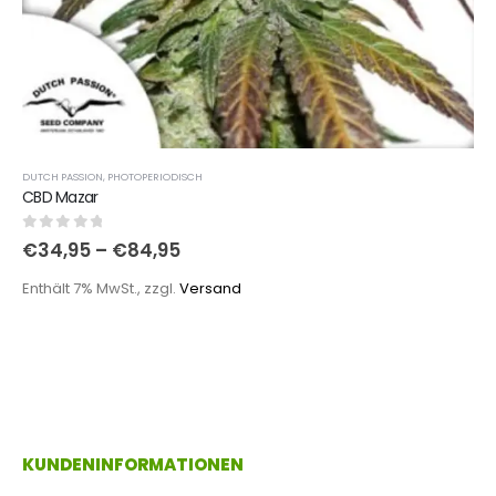
DUTCH PASSION
,
PHOTOPERIODISCH
CBD Mazar
0
out of 5
€
34,95
–
€
84,95
Enthält 7% MwSt., zzgl.
Versand
KUNDENINFORMATIONEN