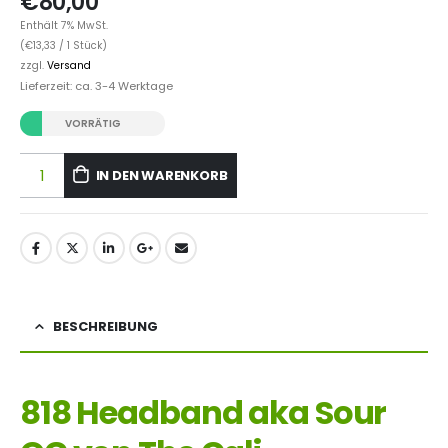
€
80,00
Enthält 7% MwSt.
(
€
13,33
/ 1 Stück)
zzgl.
Versand
Lieferzeit: ca. 3-4 Werktage
VORRÄTIG
IN DEN WARENKORB
BESCHREIBUNG
818 Headband aka Sour