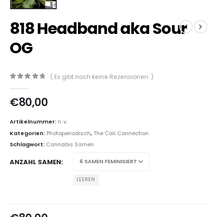
818 Headband aka Sour
OG
( Es gibt noch keine Rezensionen. )
0
out of 5
€
80,00
Artikelnummer:
n. v.
Kategorien:
Photoperiodisch
,
The Cali Connection
Schlagwort:
Cannabis Samen
ANZAHL SAMEN
LEEREN