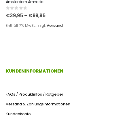
Amsterdam Amnesia
0
out of 5
€
39,95
–
€
99,95
Enthält 7% MwSt., zzgl.
Versand
KUNDENINFORMATIONEN
FAQs / Produktinfos / Ratgeber
Versand & Zahlungsinformationen
Kundenkonto