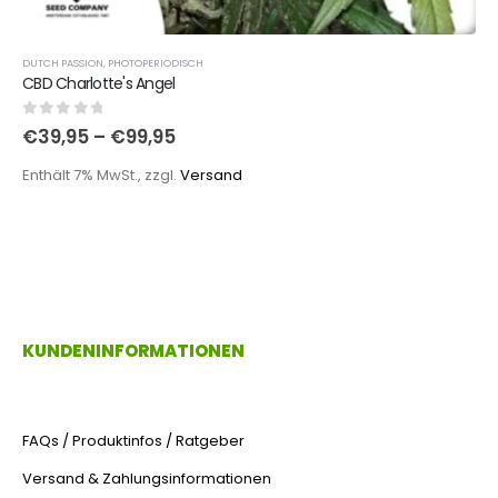
DUTCH PASSION
,
PHOTOPERIODISCH
CBD Charlotte's Angel
0
out of 5
€
39,95
–
€
99,95
Enthält 7% MwSt., zzgl.
Versand
KUNDENINFORMATIONEN
FAQs / Produktinfos / Ratgeber
Versand & Zahlungsinformationen