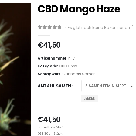
CBD Mango Haze
( Es gibt noch keine Rezensionen. )
0
out of 5
€
41,50
Artikelnummer:
n. v.
Kategorie:
CBD Crew
Schlagwort:
Cannabis Samen
ANZAHL SAMEN
LEEREN
€
41,50
Enthält 7% MwSt.
(
€
8,30
/ 1 Stück)