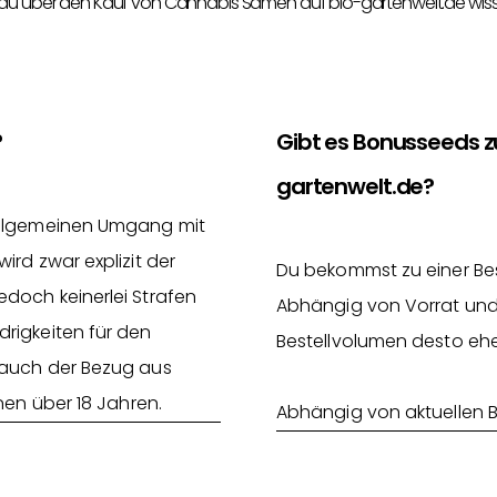
 du über den Kauf von Cannabis Samen auf bio-gartenwelt.de wis
?
Gibt es Bonusseeds 
gartenwelt.de?
 allgemeinen Umgang mit
rd zwar explizit der
Du bekommst zu einer Be
doch keinerlei Strafen
Abhängig von Vorrat und
rigkeiten für den
Bestellvolumen desto ehe
 auch der Bezug aus
nen über 18 Jahren.
Abhängig von aktuellen 