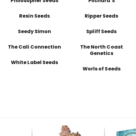
Philosopher Seeds
Pilchard’s
Resin Seeds
Ripper Seeds
Seedy Simon
Spliff Seeds
The Cali Connection
The North Coast
Genetics
White Label Seeds
Worls of Seeds