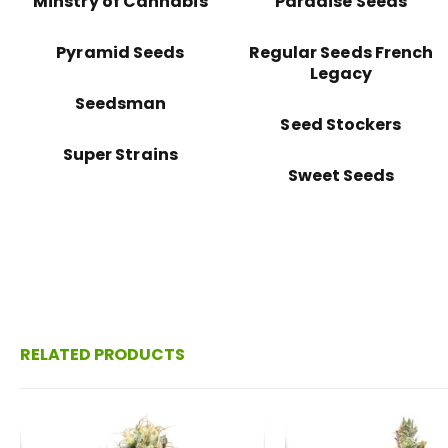
Minstry of Cannabis
Paradise Seeds
Pyramid Seeds
Regular Seeds French
Legacy
Seedsman
Seed Stockers
Super Strains
Sweet Seeds
RELATED PRODUCTS