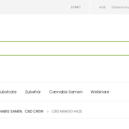
START
AGB
Datenschu
ubstrate
Zubehör
Cannabis Samen
Webinare
NABIS SAMEN
,
CBD CREW
CBD MANGO HAZE