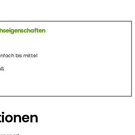
hseigenschaften
%
nfach bis mittel
oß
tionen