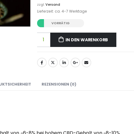
zzgl.
Versand
Lieferzeit: ca. 4-7 Werktage
VORRÄTIG
IN DEN WARENKORB
UKTSICHERHEIT
REZENSIONEN (0)
halt von ~6-8% bei hohem CBD-Gehalt von ~8-10%.