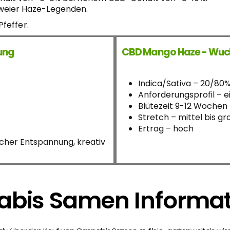
 zweier Haze-Legenden.
feffer.
kung
CBD Mango Haze - Wuc
Indica/Sativa – 20/80
Anforderungsprofil – ei
Blütezeit 9-12 Wochen
Stretch – mittel bis gr
Ertrag – hoch
icher Entspannung, kreativ
bis Samen Informa