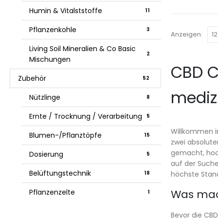
Humin & Vitalststoffe
11
Pflanzenkohle
3
Anzeigen:
Living Soil Mineralien & Co Basic
2
Mischungen
CBD C
Zubehör
52
mediz
Nützlinge
8
Ernte / Trocknung / Verarbeitung
5
Willkommen i
Blumen-/Pflanztöpfe
15
zwei absolut
gemacht, hoch
Dosierung
5
auf der Suche
Belüftungstechnik
höchste Stan
18
Was mac
Pflanzenzelte
1
Bevor die CBD