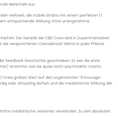
gende Merkmale aus:
n weltweit, die stabile Strains mit einem perfekten 1:1
, extrem entspannende Wirkung ohne unangenehme
cherheit. Die Genetik der CBD Crew wird in Zusammenarbeit
ss die versprochenen Cannabinoid-Werte in jeder Pflanze
ie Seedbank Geschichte geschrieben. Es war die erste
her) erreichte, was sie quasi nicht-psychoaktiv macht.
D Crew großen Wert auf den sogenannten “Entourage-
 erdig oder zitrusartig duften und die medizinische Wirkung der
hafte medizinische Versionen verwandelt. Zu den absoluten