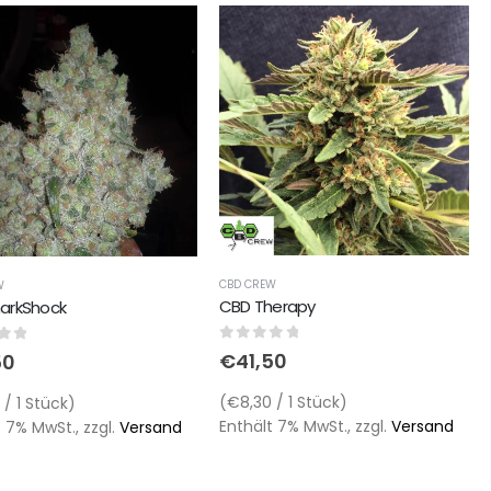
CBD CREW
W
CBD Therapy
arkShock
0
out of 5
of 5
€
41,50
50
(€8,30 / 1 Stück)
/ 1 Stück)
Enthält 7% MwSt., zzgl.
Versand
 7% MwSt., zzgl.
Versand