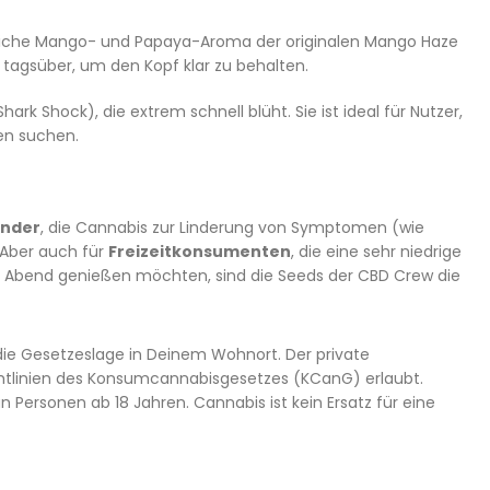
errliche Mango- und Papaya-Aroma der originalen Mango Haze
 tagsüber, um den Kopf klar zu behalten.
rk Shock), die extrem schnell blüht. Sie ist ideal für Nutzer,
en suchen.
ender
, die Cannabis zur Linderung von Symptomen (wie
Aber auch für
Freizeitkonsumenten
, die eine sehr niedrige
m Abend genießen möchten, sind die Seeds der CBD Crew die
die Gesetzeslage in Deinem Wohnort. Der private
chtlinien des Konsumcannabisgesetzes (KCanG) erlaubt.
 Personen ab 18 Jahren. Cannabis ist kein Ersatz für eine