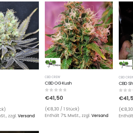
CBD CREW
CBD CRE
CBD OG Kush
CBD Sh
0
out of 5
0
out 
€
41,50
€
41,
(€8,30 / 1 Stück)
ck)
(€8,30 
Enthält 7% MwSt., zzgl.
Versand
t., zzgl.
Versand
Enthält