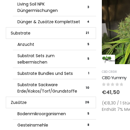
Living Soil NPK
3
Düngermischungen
Dünger & Zusätze Komplettset
4
Substrate
21
Anzucht
5
Substrat Sets zum
5
selbermischen
CBD CREW
Substrate Bundles und Sets
1
CBD Yummy
Substrate Sackware
10
0
out of 5
Erde/Kokos/Torf/Grundstoffe
€
41,50
Zusätze
(€8,30 / 1 Stü
26
Enthält 7% MwS
Bodenmikroorganismen
5
Gesteinsmehle
8