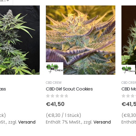
CBD CREW
CBD CRE
CBD Girl Scout Cookies
ass
CBD M
0
out of 5
0
out 
€
41,50
€
41,
(€8,30 / 1 Stück)
ck)
(€8,30 
Enthält 7% MwSt., zzgl.
Versand
t., zzgl.
Versand
Enthält