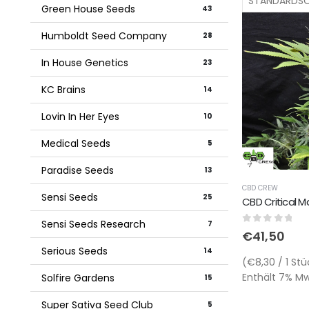
Green House Seeds
43
Humboldt Seed Company
28
In House Genetics
23
KC Brains
14
Lovin In Her Eyes
10
Medical Seeds
5
Paradise Seeds
13
CBD CREW
Sensi Seeds
25
CBD Critical M
Sensi Seeds Research
7
0
out of 5
€
41,50
Serious Seeds
14
(€8,30 / 1 Stü
Enthält 7% MwS
Solfire Gardens
15
Super Sativa Seed Club
5