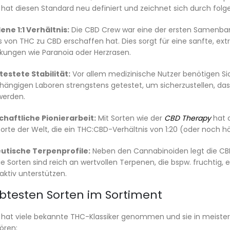
hat diesen Standard neu definiert und zeichnet sich durch fol
ene 1:1 Verhältnis:
Die CBD Crew war eine der ersten Samenbanke
is von THC zu CBD erschaffen hat. Dies sorgt für eine sanfte
kungen wie Paranoia oder Herzrasen.
estete Stabilität:
Vor allem medizinische Nutzer benötigen Si
hängigen Laboren strengstens getestet, um sicherzustellen, da
werden.
haftliche Pionierarbeit:
Mit Sorten wie der
CBD Therapy
hat d
te der Welt, die ein THC:CBD-Verhältnis von 1:20 (oder noch hö
utische Terpenprofile:
Neben den Cannabinoiden legt die CB
Die Sorten sind reich an wertvollen Terpenen, die bspw. fruchtig,
aktiv unterstützen.
ebtesten Sorten im Sortiment
hat viele bekannte THC-Klassiker genommen und sie in meister
ören: