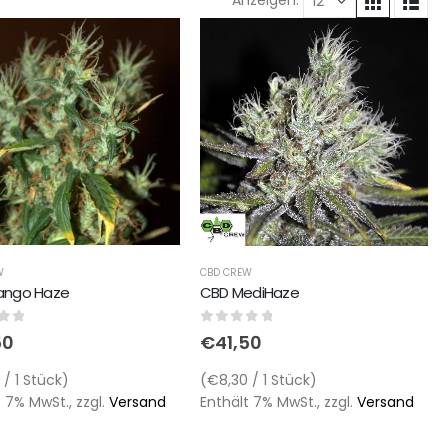
W
CBD CREW
ango Haze
CBD MediHaze
of 5
0
out of 5
50
€
41,50
/ 1 Stück)
(€8,30 / 1 Stück)
 7% MwSt., zzgl.
Versand
Enthält 7% MwSt., zzgl.
Versand