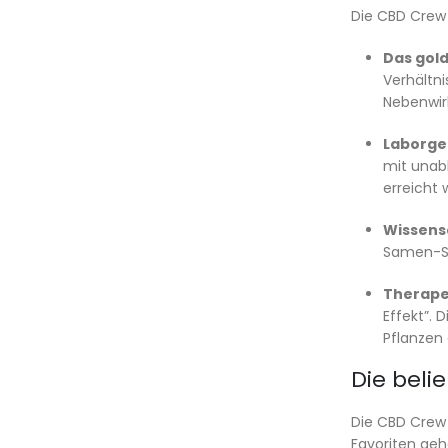
Die CBD Crew 
Das gold
Verhältn
Nebenwir
Laborget
mit unab
erreicht 
Wissensc
Samen-Sor
Therape
Effekt”. 
Pflanzen 
Die beli
Die CBD Crew 
Favoriten geh