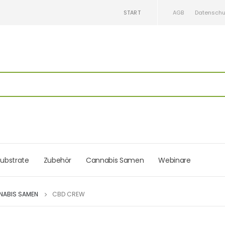
START
AGB
Datenschu
ubstrate
Zubehör
Cannabis Samen
Webinare
NABIS SAMEN
CBD CREW