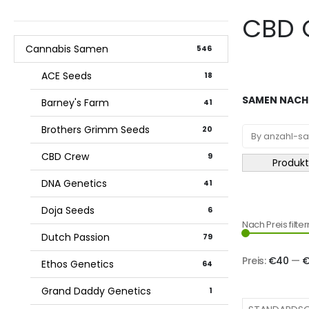
CBD 
Cannabis Samen
546
ACE Seeds
18
SAMEN NACH 
Barney's Farm
41
Brothers Grimm Seeds
20
CBD Crew
9
Produkt
DNA Genetics
41
Doja Seeds
6
Nach Preis filter
Dutch Passion
79
Preis:
€40
—
€
Ethos Genetics
64
Grand Daddy Genetics
1