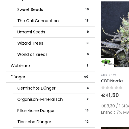
Sweet Seeds
19
The Cali Connection
18
Umami Seeds
9
Wizard Trees
13
World of Seeds
6
Webinare
2
CBD CREW
Dünger
40
CBD Nordle
Gemischte Dünger
6
0
out of 5
€
41,50
Organisch-Mineralisch
2
(€8,30 / 1 Stü
Pflanzliche Dünger
15
Enthält 7% MwS
Tierische Dünger
12