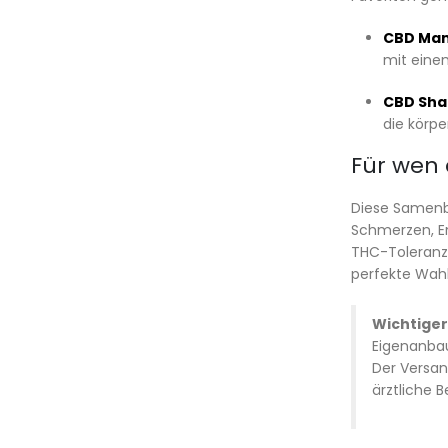
CBD Man
mit einem
CBD Sha
die körpe
Für wen 
Diese Samenb
Schmerzen, E
THC-Toleranz 
perfekte Wahl
Wichtiger
Eigenanbau
Der Versan
ärztliche 