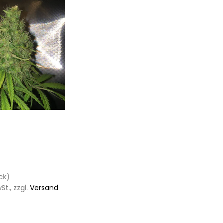
ck)
t., zzgl.
Versand