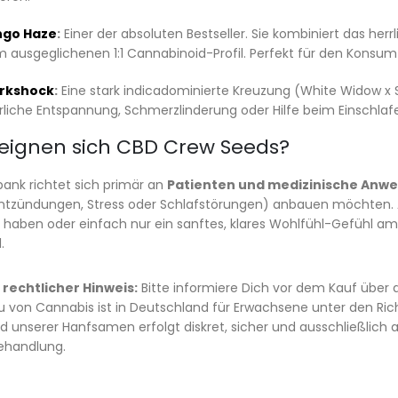
go Haze
:
Einer der absoluten Bestseller. Sie kombiniert das h
 ausgeglichenen 1:1 Cannabinoid-Profil. Perfekt für den Konsum
rkshock
:
Eine stark indicadominierte Kreuzung (White Widow x Sha
rliche Entspannung, Schmerzlinderung oder Hilfe beim Einschlaf
eignen sich CBD Crew Seeds?
ank richtet sich primär an
Patienten und medizinische Anw
ntzündungen, Stress oder Schlafstörungen) anbauen möchten. 
haben oder einfach nur ein sanftes, klares Wohlfühl-Gefühl a
.
 rechtlicher Hinweis:
Bitte informiere Dich vor dem Kauf über 
 von Cannabis ist in Deutschland für Erwachsene unter den Ri
d unserer Hanfsamen erfolgt diskret, sicher und ausschließlich an
Behandlung.