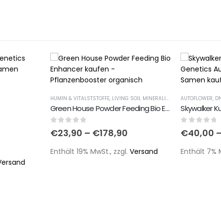
HUMIN & VITALSTSTOFFE
,
LIVING SOIL MINERALIEN & CO BASIC MISCHUNGEN
AUTOFLOWER
,
D
Green House Powder Feeding Bio Enhancer
Skywalker K
0
out of 5
0
out of 
€
23,90
–
€
178,90
€
40,00
Enthält 19% MwSt., zzgl.
Versand
Enthält 7% 
Versand