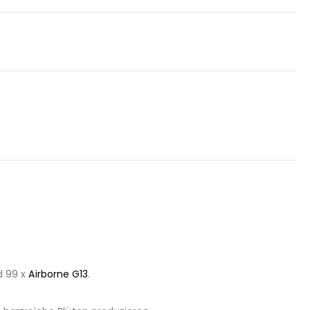
d 99 x
Airborne G13
.