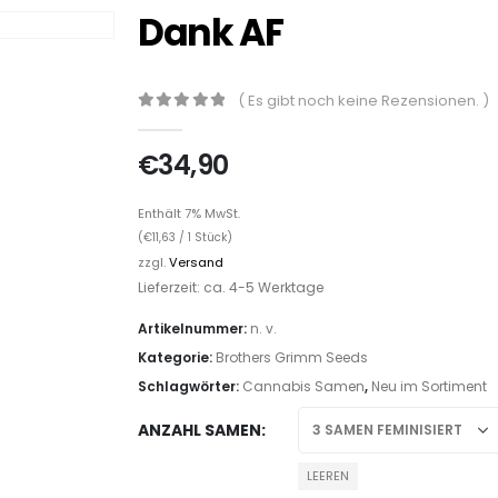
Dank AF
( Es gibt noch keine Rezensionen. )
0
out of 5
€
34,90
Enthält 7% MwSt.
(
€
11,63
/ 1 Stück)
zzgl.
Versand
Lieferzeit: ca. 4-5 Werktage
Artikelnummer:
n. v.
Kategorie:
Brothers Grimm Seeds
Schlagwörter:
Cannabis Samen
,
Neu im Sortiment
ANZAHL SAMEN
LEEREN