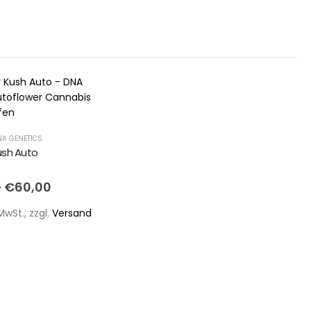
NA GENETICS
ush Auto
5
–
€
60,00
MwSt., zzgl.
Versand