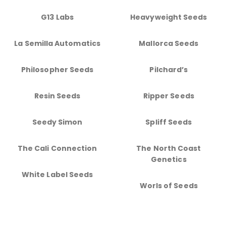
G13 Labs
Heavyweight Seeds
La Semilla Automatics
Mallorca Seeds
Philosopher Seeds
Pilchard’s
Resin Seeds
Ripper Seeds
Seedy Simon
Spliff Seeds
The Cali Connection
The North Coast
Genetics
White Label Seeds
Worls of Seeds