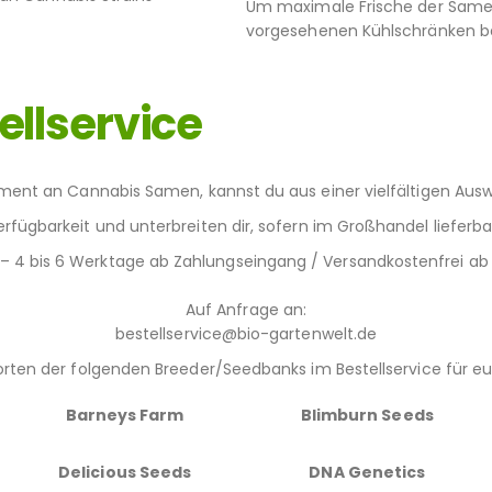
Um maximale Frische der Samen 
vorgesehenen Kühlschränken be
llservice
ment an Cannabis Samen, kannst du aus einer vielfältigen Ausw
rfügbarkeit und unterbreiten dir, sofern im Großhandel lieferb
ce – 4 bis 6 Werktage ab Zahlungseingang / Versandkostenfrei 
Auf Anfrage an:
bestellservice@bio-gartenwelt.de
rten der folgenden Breeder/Seedbanks im Bestellservice für e
Barneys Farm
Blimburn Seeds
Delicious Seeds
DNA Genetics