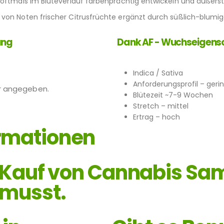
 oftmals im Blüteverlauf farbenprächtig entwickeln und äußerst
 von Noten frischer Citrusfrüchte ergänzt durch süßlich-blumi
ung
Dank AF - Wuchseigens
Indica / Sativa
Anforderungsprofil – gerin
er angegeben.
Blütezeit ~7-9 Wochen
Stretch – mittel
Ertrag – hoch
rmationen
 Kauf von Cannabis Sam
 musst.