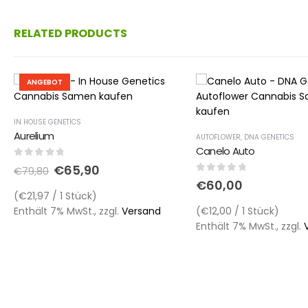
RELATED PRODUCTS
ANGEBOT
IN HOUSE GENETICS
Aurelium
AUTOFLOWER
,
DNA GENETICS
Canelo Auto
0
out of 5
€
65,90
€
79,80
0
out of 5
€
60,00
(€21,97 / 1 Stück)
Enthält 7% MwSt., zzgl.
Versand
(€12,00 / 1 Stück)
Enthält 7% MwSt., zzgl.