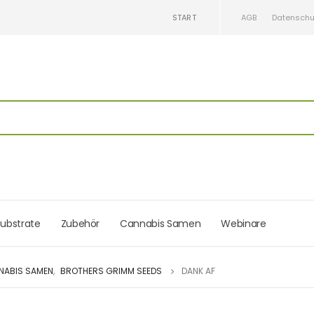
START
AGB
Datenschu
ubstrate
Zubehör
Cannabis Samen
Webinare
NABIS SAMEN
,
BROTHERS GRIMM SEEDS
DANK AF