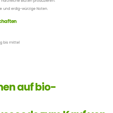
 harzreiche Blüten produzieren.
ge und erdig-würzige Noten.
chaften
g bis mittel
en auf bio-