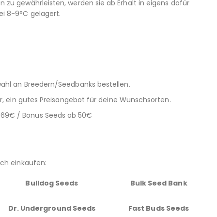
zu gewährleisten, werden sie ab Erhalt in eigens dafür
i 8-9°C gelagert.
ahl an Breedern/Seedbanks bestellen.
ar, ein gutes Preisangebot für deine Wunschsorten.
ab 69€ / Bonus Seeds ab 50€
uch einkaufen:
Bulldog Seeds
Bulk Seed Bank
Dr. Underground Seeds
Fast Buds Seeds