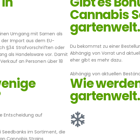
in
Gibt es Bo
Cannabis S
gartenwelt
meinen Umgang mit Samen als
t der Import aus dem EU-
Du bekommst zu einer Bestellu
ch §34 Strafvorschriften oder
Abhängig von Vorrat und aktuel
ng als Handelsware vor. Damit
eher gibt es mehr dazu.
. Verkauf an Personen über 18
Abhängig von aktuellen Beständ
wenige
Wie werden
?
gartenwelt.
ie Entscheidung auf
i Seedbanks im Sortiment, die
 an Cannabis Strains