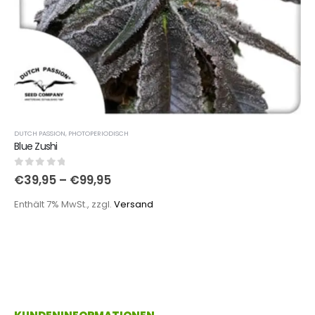
DUTCH PASSION
,
PHOTOPERIODISCH
Blue Zushi
0
out of 5
€
39,95
–
€
99,95
Enthält 7% MwSt., zzgl.
Versand