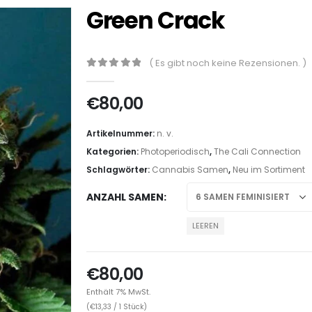
Green Crack
( Es gibt noch keine Rezensionen. )
0
out of 5
€
80,00
Artikelnummer:
n. v.
Kategorien:
Photoperiodisch
,
The Cali Connection
Schlagwörter:
Cannabis Samen
,
Neu im Sortiment
ANZAHL SAMEN
LEEREN
€
80,00
Enthält 7% MwSt.
(
€
13,33
/ 1 Stück)