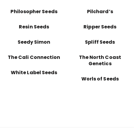
Philosopher Seeds
Pilchard’s
Resin Seeds
Ripper Seeds
Seedy Simon
Spliff Seeds
The Cali Connection
The North Coast
Genetics
White Label Seeds
Worls of Seeds