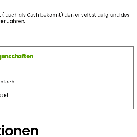
t ( auch als Cush bekannt) den er selbst aufgrund des
0er Jahren.
genschaften
infach
ttel
tionen