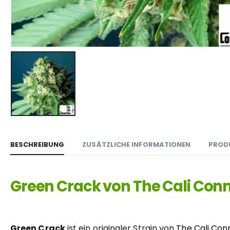
BESCHREIBUNG
ZUSÄTZLICHE INFORMATIONEN
PROD
Green Crack von The Cali Con
Green Crack
ist ein originaler Strain von
The Cali Con