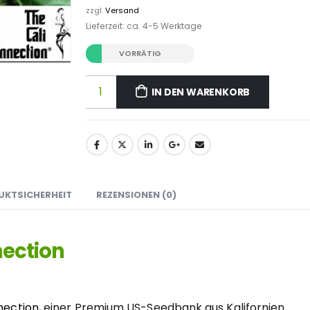
zzgl.
Versand
Lieferzeit: ca. 4-5 Werktage
VORRÄTIG
IN DEN WARENKORB
UKTSICHERHEIT
REZENSIONEN (0)
nection
nection
, einer Premium US-Seedbank aus Kalifornien.