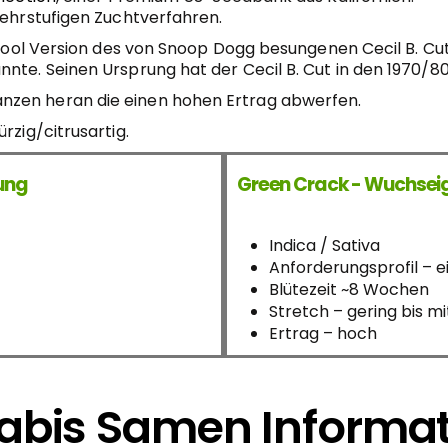
mehrstufigen Zuchtverfahren.
school Version des von Snoop Dogg besungenen Cecil B. Cu
nte. Seinen Ursprung hat der Cecil B. Cut in den 1970/8
nzen heran die einen hohen Ertrag abwerfen.
rzig/citrusartig.
kung
Green Crack - Wuchsei
Indica / Sativa
Anforderungsprofil – e
Blütezeit ~8 Wochen
Stretch – gering bis mi
Ertrag – hoch
bis Samen Informa