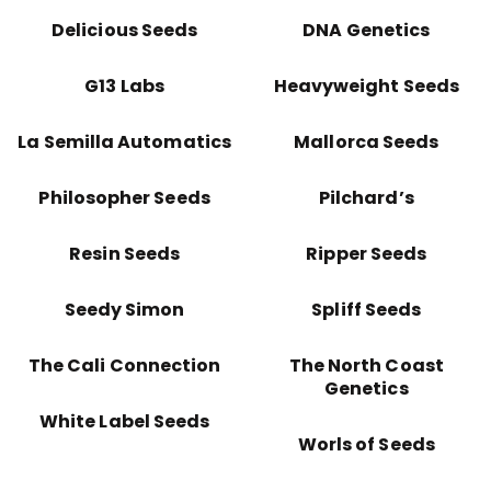
Delicious Seeds
DNA Genetics
G13 Labs
Heavyweight Seeds
La Semilla Automatics
Mallorca Seeds
Philosopher Seeds
Pilchard’s
Resin Seeds
Ripper Seeds
Seedy Simon
Spliff Seeds
The Cali Connection
The North Coast
Genetics
White Label Seeds
Worls of Seeds