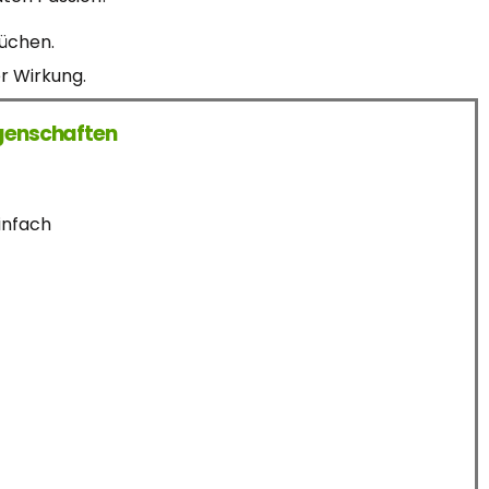
rüchen.
r Wirkung.
genschaften
infach