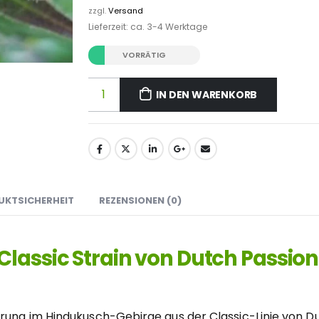
zzgl.
Versand
Lieferzeit: ca. 3-4 Werktage
VORRÄTIG
IN DEN WARENKORB
UKTSICHERHEIT
REZENSIONEN (0)
lassic Strain von Dutch Passion
prung im Hindukusch-Gebirge aus der Classic-Linie von Du