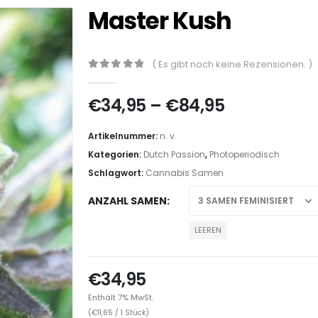
Master Kush
( Es gibt noch keine Rezensionen. )
0
out of 5
€
34,95
–
€
84,95
Artikelnummer:
n. v.
Kategorien:
Dutch Passion
,
Photoperiodisch
Schlagwort:
Cannabis Samen
ANZAHL SAMEN
LEEREN
€
34,95
Enthält 7% MwSt.
(
€
11,65
/ 1 Stück)