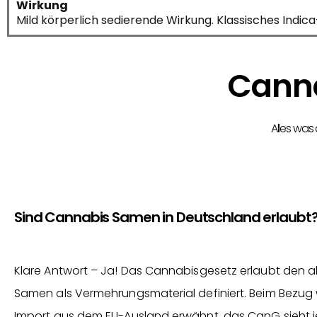
Wirkung
Mild körperlich sedierende Wirkung. Klassisches Indic
Canna
Alles was
Sind Cannabis Samen in Deutschland erlaubt
Klare Antwort – Ja! Das Cannabisgesetz erlaubt den
Samen als Vermehrungsmaterial definiert. Beim Bezug wi
Import aus dem EU-Ausland erwähnt, das CanG sieht je