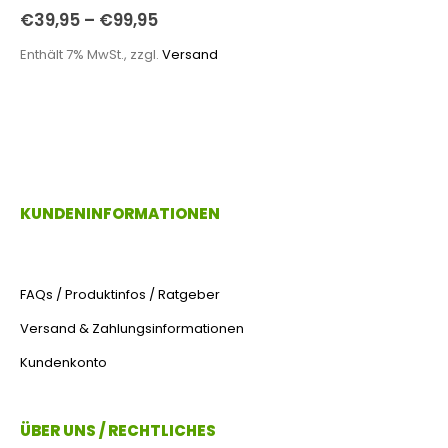
0
out of 5
€
39,95
–
€
99,95
Enthält 7% MwSt., zzgl.
Versand
KUNDENINFORMATIONEN
FAQs / Produktinfos / Ratgeber
Versand & Zahlungsinformationen
Kundenkonto
ÜBER UNS / RECHTLICHES