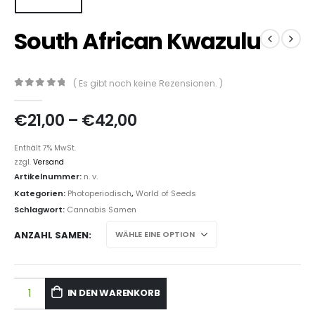
South African Kwazulu
( Es gibt noch keine Rezensionen. )
0
out of 5
€
21,00
–
€
42,00
Enthält 7% MwSt.
zzgl.
Versand
Artikelnummer:
n. v.
Kategorien:
Photoperiodisch
,
World of Seeds
Schlagwort:
Cannabis Samen
ANZAHL SAMEN
IN DEN WARENKORB