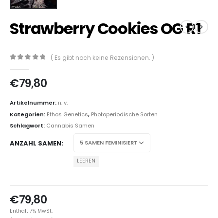
Strawberry Cookies OG R1
( Es gibt noch keine Rezensionen. )
0
out of 5
€
79,80
Artikelnummer:
n. v.
Kategorien:
Ethos Genetics
,
Photoperiodische Sorten
Schlagwort:
Cannabis Samen
ANZAHL SAMEN
LEEREN
€
79,80
Enthält 7% MwSt.