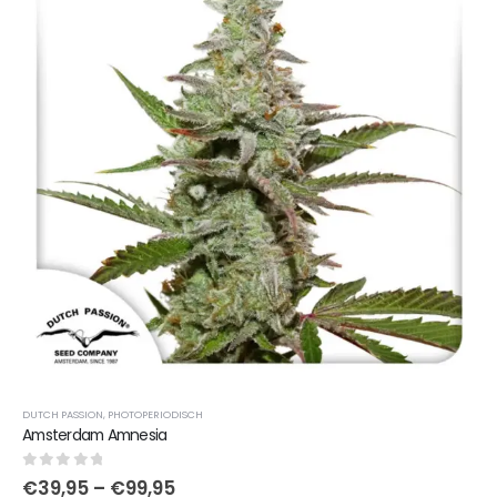
DUTCH PASSION
,
PHOTOPERIODISCH
Amsterdam Amnesia
0
out of 5
€
39,95
–
€
99,95