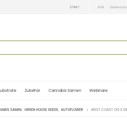
START
AGB
Datenschu
ubstrate
Zubehör
Cannabis Samen
Webinare
NABIS SAMEN
,
GREEN HOUSE SEEDS
,
AUTOFLOWER
WEST COAST OG X GE