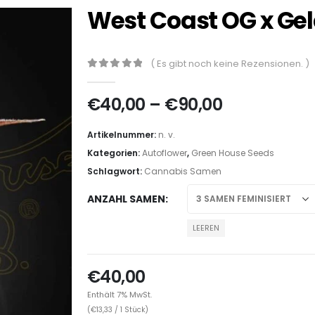
West Coast OG x Gel
( Es gibt noch keine Rezensionen. )
0
out of 5
€
40,00
–
€
90,00
Artikelnummer:
n. v.
Kategorien:
Autoflower
,
Green House Seeds
Schlagwort:
Cannabis Samen
ANZAHL SAMEN
LEEREN
€
40,00
Enthält 7% MwSt.
(
€
13,33
/ 1 Stück)