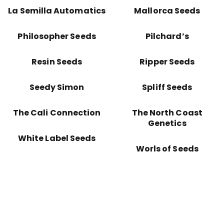
La Semilla Automatics
Mallorca Seeds
Philosopher Seeds
Pilchard’s
Resin Seeds
Ripper Seeds
Seedy Simon
Spliff Seeds
The Cali Connection
The North Coast
Genetics
White Label Seeds
Worls of Seeds