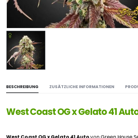
BESCHREIBUNG
ZUSÄTZLICHE INFORMATIONEN
PROD
West Coast OG x Gelato 41 Au
West Coast OG x Gelato 41 Auto
von
Green House S