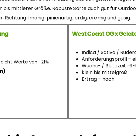
bis mittlerer Größe. Robuste Sorte auch gut für Outdoo
Richtung limonig, pinienartig, erdig, cremig und gasig.
kung
West Coast OG x Gelat
Indica / Sativa / Ruder
Anforderungsprofil – ei
reicht Werte von ~21%
Wuchs- / Blütezeit ~9
n)
klein bis mittelgroß
Ertrag – hoch