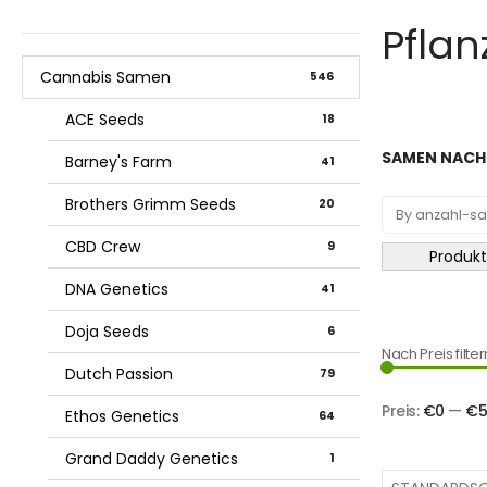
Pflan
Cannabis Samen
546
ACE Seeds
18
SAMEN NACH 
Barney's Farm
41
Brothers Grimm Seeds
20
CBD Crew
9
Produkt
DNA Genetics
41
Doja Seeds
6
Nach Preis filter
Dutch Passion
79
Preis:
€0
—
€5
Ethos Genetics
64
Grand Daddy Genetics
1