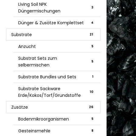
Living Soil NPK
3
Düngermischungen
Dünger & Zusätze Komplettset
4
Substrate
21
Anzucht
5
Substrat Sets zum
5
selbermischen
Substrate Bundles und Sets
1
Substrate Sackware
10
Erde/Kokos/Torf/Grundstoffe
Zusätze
26
Bodenmikroorganismen
5
Gesteinsmehle
8