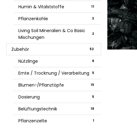
Humin & Vitalststoffe
11
Pflanzenkohle
3
Living Soil Mineralien & Co Basic
2
Mischungen
Zubehör
52
Nützlinge
8
Ernte / Trocknung / Verarbeitung
5
Blumen-/Pflanztöpfe
15
Dosierung
5
Belüftungstechnik
18
Pflanzenzelte
1