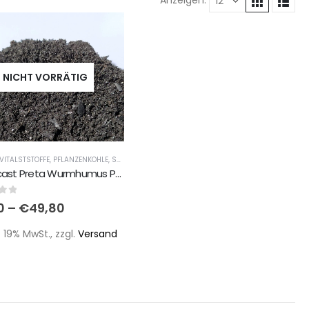
NICHT VORRÄTIG
VITALSTSTOFFE
,
PFLANZENKOHLE
,
SUBSTRATE SACKWARE ERDE/KOKOS/TORF/GRUNDSTOFFE
Wormcast Preta Wurmhumus Pflanzenkohle Fertigmischung organischer Bio Boden-/Substrataufbereiter
of 5
0
–
€
49,80
 19% MwSt., zzgl.
Versand