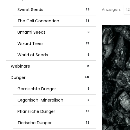
Anzeigen:
Sweet Seeds
19
The Cali Connection
18
Umami Seeds
9
Wizard Trees
13
World of Seeds
6
Webinare
2
Dünger
40
Gemischte Dünger
6
Organisch-Mineralisch
2
Pflanzliche Dünger
15
Tierische Dünger
12