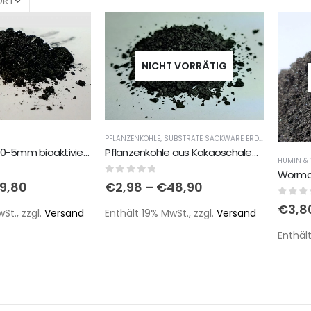
NICHT VORRÄTIG
PFLANZENKOHLE
,
SUBSTRATE SACKWARE ERDE/KOKOS/TORF/GRUNDSTOFFE
Pflanzenkohle 0-5mm bioaktiviert einsatzfertig
Pflanzenkohle aus Kakaoschalen 1-3mm
HUMIN & 
0
out of 5
19,80
€
2,98
–
€
48,90
0
out 
€
3,8
St., zzgl.
Versand
Enthält 19% MwSt., zzgl.
Versand
Enthält