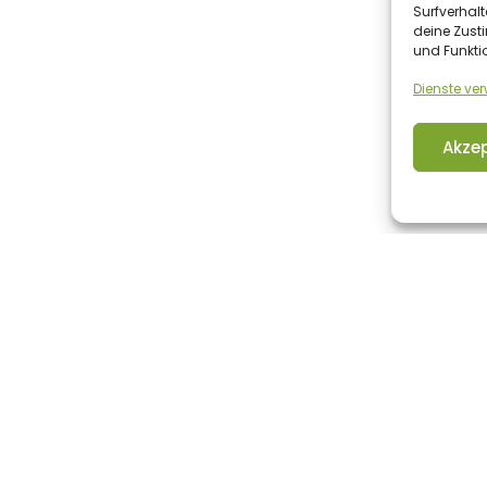
Surfverhalt
deine Zust
und Funkti
Dienste ve
Akzep
 RECHTLICHES
PARTNERSEITEN