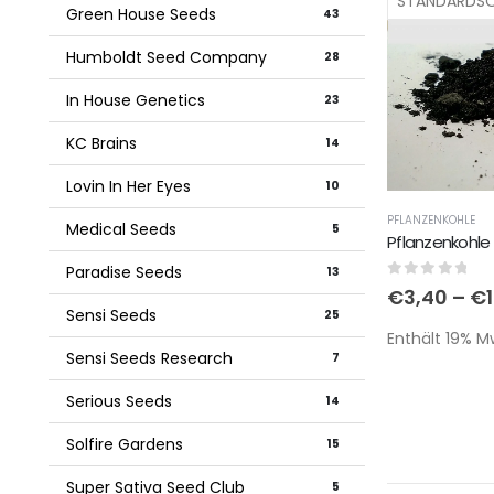
Green House Seeds
43
Humboldt Seed Company
28
In House Genetics
23
KC Brains
14
Lovin In Her Eyes
10
PFLANZENKOHLE
Medical Seeds
5
Paradise Seeds
13
0
out of 5
€
3,40
–
€
Sensi Seeds
25
Enthält 19% Mw
Sensi Seeds Research
7
Serious Seeds
14
Solfire Gardens
15
Super Sativa Seed Club
5