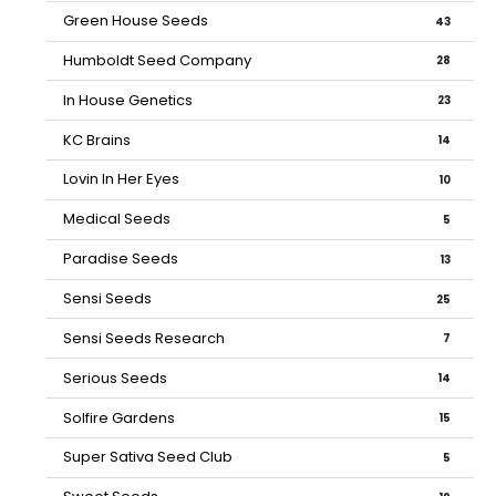
Green House Seeds
43
Humboldt Seed Company
28
In House Genetics
23
KC Brains
14
Lovin In Her Eyes
10
Medical Seeds
5
Paradise Seeds
13
Sensi Seeds
25
Sensi Seeds Research
7
Serious Seeds
14
Solfire Gardens
15
Super Sativa Seed Club
5