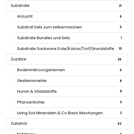
Substrate
21
Anzucht
5
Substrat Sets zum selbermischen
5
Substrate Bundles und Sets
1
Substrate Sackware Erde/Kokos/Torf/Grundstoffe
10
Zusätze
26
Bodenmikroorganismen
5
Gesteinsmehle
8
Humin & Vitalststoffe
11
Pflanzenkohle
3
Living Soil Mineralien & Co Basic Mischungen
2
Zubehör
52