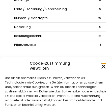
Nützlinge
8
Ernte / Trocknung / Verarbeitung
5
Blumen-/Pflanztöpfe
15
Dosierung
5
Belüftungstechnik
18
Pflanzenzelte
1
Cookie-Zustimmung
verwalten
KUNDENINFORMATIONEN
Um dir ein optimales Erlebnis zu bieten, verwenden wir
Technologien wie Cookies, um Geräteinformationen zu speichern
und/oder darauf zuzugreifen. Wenn du diesen Technologien
zustimmst, können wir Daten wie das Surfverhalten oder eindeutige
IDs auf dieser Website verarbeiten. Wenn du deine Zustimmung
FAQs / Produktinfos / Ratgeber
nicht erteilst oder zurückziehst, können bestimmte Merkmale und
Funktionen beeinträchtigt werden.
Versand & Zahlungsinformationen