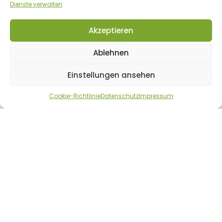
Dienste verwalten
Kundenkonto
Akzeptieren
ÜBER UNS / RECHTLICHES
Ablehnen
Einstellungen ansehen
AGB
Cookie-Richtlinie
Datenschutz
Impressum
Datenschutz
Cookie-Richtlinie/Policy
Impressum
Widerrufsbelehrung & Widerrufsformular
PARTNERSEITEN