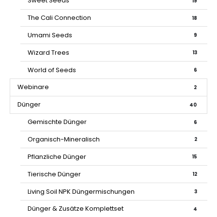
Sweet Seeds
19
The Cali Connection
18
Umami Seeds
9
Wizard Trees
13
World of Seeds
6
Webinare
2
Dünger
40
Gemischte Dünger
6
Organisch-Mineralisch
2
Pflanzliche Dünger
15
Tierische Dünger
12
Living Soil NPK Düngermischungen
3
Dünger & Zusätze Komplettset
4