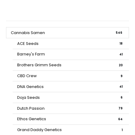
Cannabis Samen
546
ACE Seeds
18
Barney's Farm
41
Brothers Grimm Seeds
20
CBD Crew
9
DNA Genetics
41
Doja Seeds
6
Dutch Passion
79
Ethos Genetics
64
Grand Daddy Genetics
1