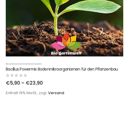
BODENMIKROORGANISMEN
Bacillus Powermix Bodenmikroorganismen für den Pflanzenbau
0
out of 5
€
5,90
–
€
23,90
Enthält 19% MwSt., zzgl.
Versand