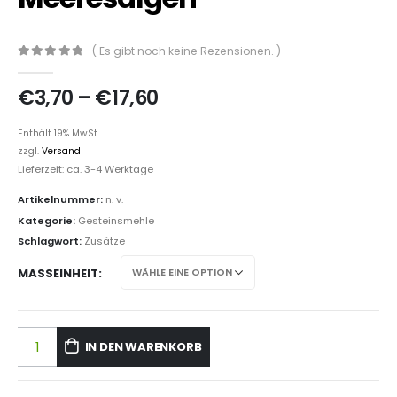
( Es gibt noch keine Rezensionen. )
0
out of 5
€
3,70
–
€
17,60
Enthält 19% MwSt.
zzgl.
Versand
Lieferzeit: ca. 3-4 Werktage
Artikelnummer:
n. v.
Kategorie:
Gesteinsmehle
Schlagwort:
Zusätze
MASSEINHEIT
IN DEN WARENKORB