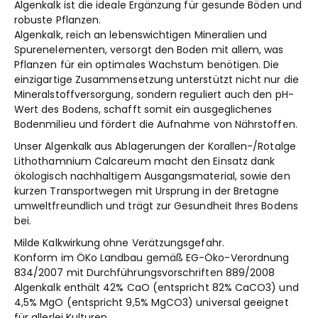
Algenkalk ist die ideale Ergänzung für gesunde Böden und
robuste Pflanzen.
Algenkalk, reich an lebenswichtigen Mineralien und
Spurenelementen, versorgt den Boden mit allem, was
Pflanzen für ein optimales Wachstum benötigen. Die
einzigartige Zusammensetzung unterstützt nicht nur die
Mineralstoffversorgung, sondern reguliert auch den pH-
Wert des Bodens, schafft somit ein ausgeglichenes
Bodenmilieu und fördert die Aufnahme von Nährstoffen.
Unser Algenkalk aus Ablagerungen der Korallen-/Rotalge
Lithothamnium Calcareum macht den Einsatz dank
ökologisch nachhaltigem Ausgangsmaterial, sowie den
kurzen Transportwegen mit Ursprung in der Bretagne
umweltfreundlich und trägt zur Gesundheit Ihres Bodens
bei.
Milde Kalkwirkung ohne Verätzungsgefahr.
Konform im ÖKo Landbau gemäß EG-Öko-Verordnung
834/2007 mit Durchführungsvorschriften 889/2008
Algenkalk enthält 42% CaO (entspricht 82% CaCO3) und
4,5% MgO (entspricht 9,5% MgCO3) universal geeignet
für allerlei Kulturen.