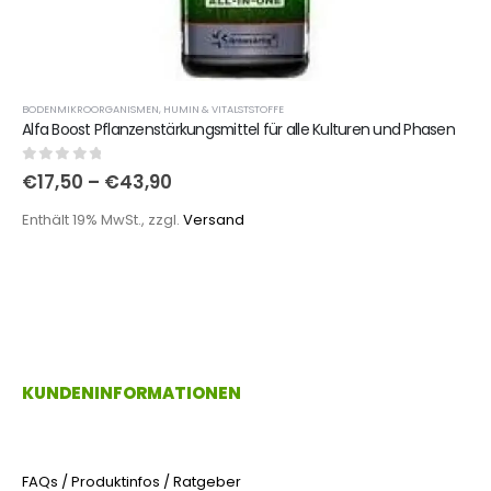
BODENMIKROORGANISMEN
,
HUMIN & VITALSTSTOFFE
Alfa Boost Pflanzenstärkungsmittel für alle Kulturen und Phasen
0
out of 5
€
17,50
–
€
43,90
Enthält 19% MwSt., zzgl.
Versand
KUNDENINFORMATIONEN
FAQs / Produktinfos / Ratgeber