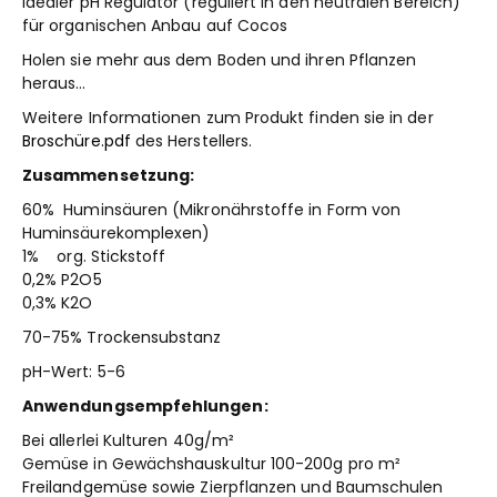
Idealer pH Regulator (reguliert in den neutralen Bereich)
für organischen Anbau auf Cocos
Holen sie mehr aus dem Boden und ihren Pflanzen
heraus…
Weitere Informationen zum Produkt finden sie in der
Broschüre.pdf
des Herstellers.
Zusammensetzung:
60% Huminsäuren (Mikronährstoffe in Form von
Huminsäurekomplexen)
1% org. Stickstoff
0,2% P2O5
0,3% K2O
70-75% Trockensubstanz
pH-Wert: 5-6
Anwendungsempfehlungen:
Bei allerlei Kulturen 40g/m²
Gemüse in Gewächshauskultur 100-200g pro m²
Freilandgemüse sowie Zierpflanzen und Baumschulen