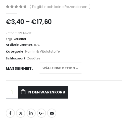
( Es gibt noch keine Rezensionen. )
0
out of 5
€
3,40
–
€
17,60
Enthält 19% MwSt.
zzgl.
Versand
Artikelnummer:
n. v.
Kategorie:
Humin & Vitalststoffe
Schlagwort:
Zusätze
MASSEINHEIT
IN DEN WARENKORB