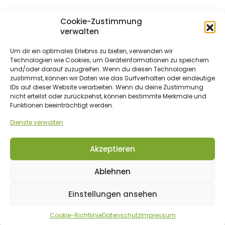
Cookie-Zustimmung
verwalten
Um dir ein optimales Erlebnis zu bieten, verwenden wir
Technologien wie Cookies, um Geräteinformationen zu speichern
und/oder darauf zuzugreifen. Wenn du diesen Technologien
zustimmst, können wir Daten wie das Surfverhalten oder eindeutige
IDs auf dieser Website verarbeiten. Wenn du deine Zustimmung
ZAHLUNGSMETHODEN
nicht erteilst oder zurückziehst, können bestimmte Merkmale und
Funktionen beeinträchtigt werden.
Dienste verwalten
Vorkasse/Überweisung
Akzeptieren
Ablehnen
© 2017 - 2026 bio-gartenwelt.de. Alle Rechte vorbehalten.
Einstellungen ansehen
Cookie-Richtlinie
Datenschutz
Impressum