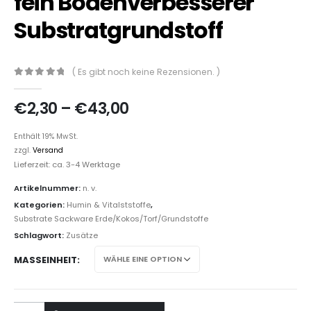
fein Bodenverbesserer
Substratgrundstoff
( Es gibt noch keine Rezensionen. )
0
out of 5
€
2,30
–
€
43,00
Enthält 19% MwSt.
zzgl.
Versand
Lieferzeit: ca. 3-4 Werktage
Artikelnummer:
n. v.
Kategorien:
Humin & Vitalststoffe
,
Substrate Sackware Erde/Kokos/Torf/Grundstoffe
Schlagwort:
Zusätze
MASSEINHEIT