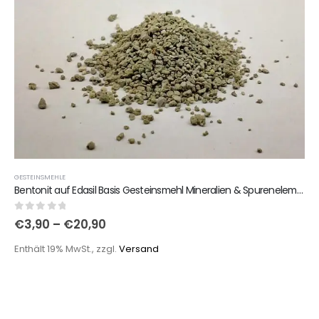
GESTEINSMEHLE
Bentonit auf Edasil Basis Gesteinsmehl Mineralien & Spurenelemente
0
out of 5
€
3,90
–
€
20,90
Enthält 19% MwSt., zzgl.
Versand