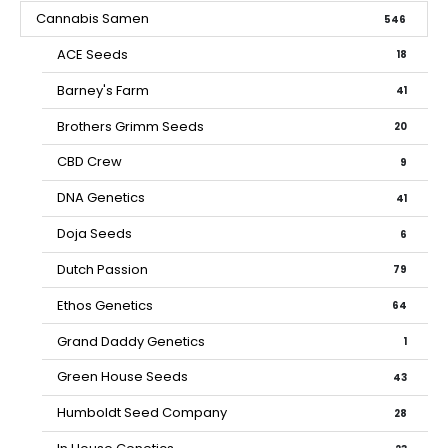
Cannabis Samen
546
ACE Seeds
18
Barney's Farm
41
Brothers Grimm Seeds
20
CBD Crew
9
DNA Genetics
41
Doja Seeds
6
Dutch Passion
79
Ethos Genetics
64
Grand Daddy Genetics
1
Green House Seeds
43
Humboldt Seed Company
28