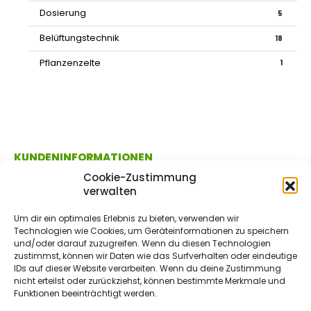
Dosierung
5
Belüftungstechnik
18
Pflanzenzelte
1
KUNDENINFORMATIONEN
Cookie-Zustimmung
verwalten
FAQs / Produktinfos / Ratgeber
Um dir ein optimales Erlebnis zu bieten, verwenden wir
Technologien wie Cookies, um Geräteinformationen zu speichern
Versand & Zahlungsinformationen
und/oder darauf zuzugreifen. Wenn du diesen Technologien
zustimmst, können wir Daten wie das Surfverhalten oder eindeutige
Kundenkonto
IDs auf dieser Website verarbeiten. Wenn du deine Zustimmung
nicht erteilst oder zurückziehst, können bestimmte Merkmale und
Funktionen beeinträchtigt werden.
ÜBER UNS / RECHTLICHES