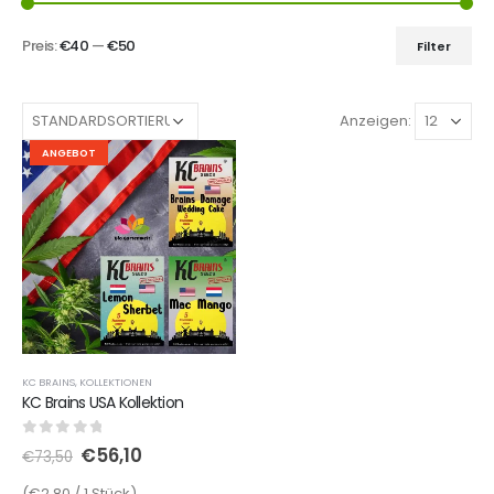
Preis:
€40
—
€50
Filter
Anzeigen:
ANGEBOT
KC BRAINS
,
KOLLEKTIONEN
KC Brains USA Kollektion
0
out of 5
€
56,10
€
73,50
(€2,80 / 1 Stück)