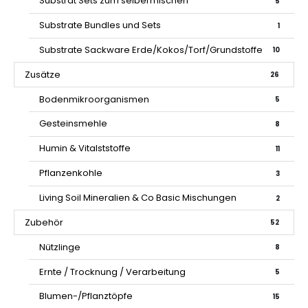
Substrat Sets zum selbermischen
5
Substrate Bundles und Sets
1
Substrate Sackware Erde/Kokos/Torf/Grundstoffe
10
Zusätze
26
Bodenmikroorganismen
5
Gesteinsmehle
8
Humin & Vitalststoffe
11
Pflanzenkohle
3
Living Soil Mineralien & Co Basic Mischungen
2
Zubehör
52
Nützlinge
8
Ernte / Trocknung / Verarbeitung
5
Blumen-/Pflanztöpfe
15