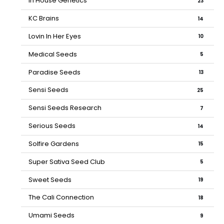
In House Genetics
23
KC Brains
14
Lovin In Her Eyes
10
Medical Seeds
5
Paradise Seeds
13
Sensi Seeds
25
Sensi Seeds Research
7
Serious Seeds
14
Solfire Gardens
15
Super Sativa Seed Club
5
Sweet Seeds
19
The Cali Connection
18
Umami Seeds
9