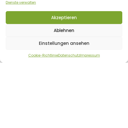
Dienste verwalten
Akzeptieren
AGB
Ablehnen
Datenschutz
Cookie-Richtlinie/Policy
Einstellungen ansehen
Impressum
Cookie-Richtlinie
Datenschutz
Impressum
Widerrufsbelehrung & Widerrufsformular
PARTNERSEITEN
Cannabissamen Stuttgart
Cannabissamen-Express Online Shop
Rolling-Stoned Cannabis & Politik Blog